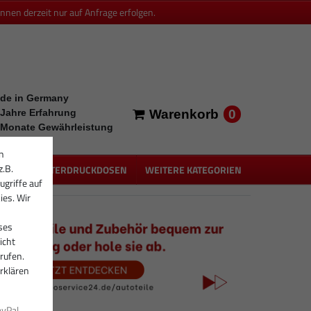
en derzeit nur auf Anfrage erfolgen.
de in Germany
0
 Jahre Erfahrung
Warenkorb
 Monate Gewährleistung
n
z.B.
PEN
UNTERDRUCKDOSEN
WEITERE KATEGORIEN
ugriffe auf
ies. Wir
ses
icht
rufen.
rklären
ayPal