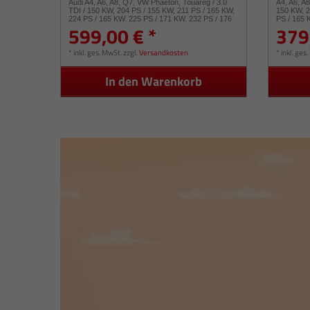
Audi A4, A6, A8, Q7, VW Phaeton, Touareg / 3.0
A4, A6, A
TDI / 150 KW, 204 PS / 155 KW, 211 PS / 165 KW,
150 KW, 2
224 PS / 165 KW, 225 PS / 171 KW, 232 PS / 176
PS / 165 
599,00 € *
379
KW, 239 PS 53049880050 53049880054
239 PS /
*
inkl. ges. MwSt.
zzgl.
Versandkosten
*
inkl. ges
In den Warenkorb