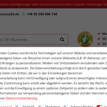
ktuell zu Verzögerungen beim Versand kommen kann. Express-Sendungen könn
ervice24.de
+49 30 340 606 740
Ma
10
24
nden Cookies und ähnliche Technologien auf unserer Website und verarbeite
ezogene Daten von Besucher:innen unserer Webseite (z.B. IP-Adresse), um 
RTIKELFILTER
PARTIKELFILTER NEU
INJEKTOREN
RUMPFGRUP
d Anzeigen zu personalisieren, Medien von Drittanbietern einzubinden oder Z
site zu analysieren. Die Datenverarbeitung erfolgt erst durch gesetzte Cook
se Daten mit Dritten, die wir in den Einstellungen benennen.
erarbeitung kann mit Einwilligung oder aufgrund eines berechtigten Interes
Die Zustimmung kann erteilt oder abgelehnt werden. Es besteht das Recht, n
gen und die Einwilligung zu einem späteren Zeitpunkt zu ändern oder zu wider
nformationen zur Verwendung personenbezogener Daten und den Diensten e
erer
Daten­schutz­erklärung
.
ssenziell
Statistik
Marketing
Externe Medien
P