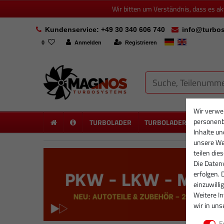
Wir bitten um Verständnis, dass es a
Kundenservice: +49 30 340 606 740
info@turbos
0
Anmelden
Registrieren
Wir verwe
personenb
TURBOLADER
TURBOLADER NEU
PA
Inhalte un
unsere Web
teilen die
Die Datenv
erfolgen. 
einzuwilli
Weitere I
wir in uns
E