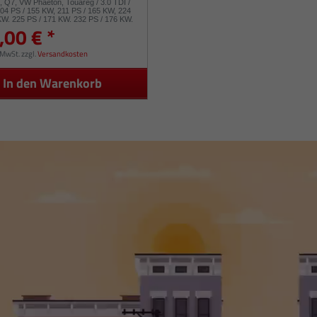
8, Q7, VW Phaeton, Touareg / 3.0 TDI /
04 PS / 155 KW, 211 PS / 165 KW, 224
KW, 225 PS / 171 KW, 232 PS / 176 KW,
,00 € *
 53049880050 53049880054
. MwSt.
zzgl.
Versandkosten
In den Warenkorb