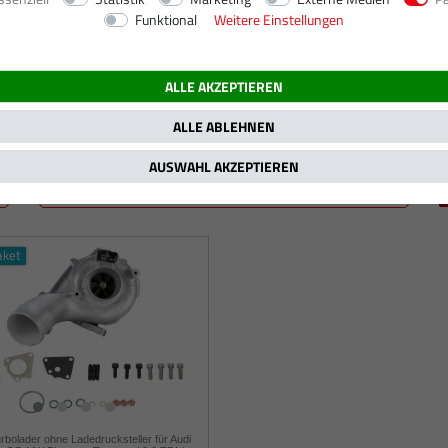
Funktional
Weitere Einstellungen
155 kW / 211 PS
ALLE AKZEPTIEREN
ALLE ABLEHNEN
AUSWAHL AKZEPTIEREN
aket
urbolader ohne Ladedrucksteller für Audi