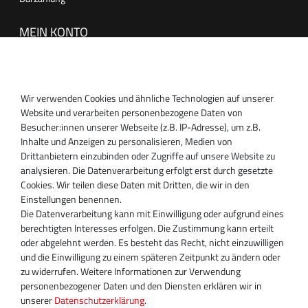
MEIN KONTO
Anmelden
Registrieren
Wir verwenden Cookies und ähnliche Technologien auf unserer
SUPPORT
Website und verarbeiten personenbezogene Daten von
Besucher:innen unserer Webseite (z.B. IP-Adresse), um z.B.
Inhaber:
Inhalte und Anzeigen zu personalisieren, Medien von
Magnos Turbosystems GmbH
Drittanbietern einzubinden oder Zugriffe auf unsere Website zu
Miraustraße 27-29
analysieren. Die Datenverarbeitung erfolgt erst durch gesetzte
D-13509 Berlin
Cookies. Wir teilen diese Daten mit Dritten, die wir in den
+49 30 340 606 740
Einstellungen benennen.
+49 30 340 606 740
Die Datenverarbeitung kann mit Einwilligung oder aufgrund eines
+49 30 340 606 745
berechtigten Interesses erfolgen. Die Zustimmung kann erteilt
info@turboservice24.de
oder abgelehnt werden. Es besteht das Recht, nicht einzuwilligen
und die Einwilligung zu einem späteren Zeitpunkt zu ändern oder
Aktuelle Öffnungszeiten
zu widerrufen. Weitere Informationen zur Verwendung
Mo-Fr: 08:00 Uhr - 18:00 Uhr
personenbezogener Daten und den Diensten erklären wir in
Sa: geschlossen
unserer
Daten­schutz­erklärung
.