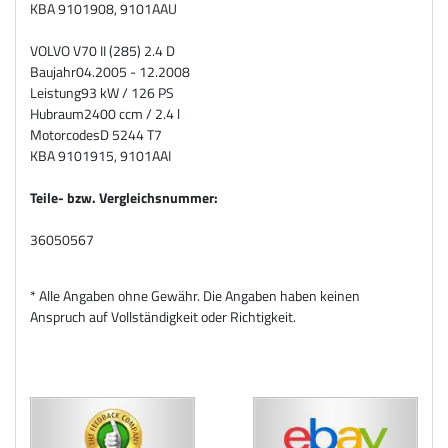
KBA
9101908, 9101AAU
VOLVO V70 II (285) 2.4 D
Baujahr
04.2005 - 12.2008
Leistung
93 kW / 126 PS
Hubraum
2400 ccm / 2.4 l
Motorcodes
D 5244 T7
KBA
9101915, 9101AAI
Teile- bzw. Vergleichsnummer
:
36050567
* Alle Angaben ohne Gewähr. Die Angaben haben keinen
Anspruch auf Vollständigkeit oder Richtigkeit.