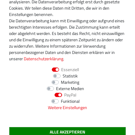
analysieren. Die Datenverarbeitung erfolgt erst durch gesetzte
D-13509 Berlin
Cookies. Wir teilen diese Daten mit Dritten, die wir in den
+49 30 340 606 740
Einstellungen benennen.
+49 30 340 606 740
Die Datenverarbeitung kann mit Einwilligung oder aufgrund eines
+49 30 340 606 745
berechtigten Interesses erfolgen. Die Zustimmung kann erteilt
info@turboservice24.de
oder abgelehnt werden. Es besteht das Recht, nicht einzuwilligen
und die Einwilligung zu einem späteren Zeitpunkt zu ändern oder
Aktuelle Öffnungszeiten
zu widerrufen. Weitere Informationen zur Verwendung
Mo-Fr: 08:00 Uhr - 18:00 Uhr
personenbezogener Daten und den Diensten erklären wir in
Sa: geschlossen
unserer
Daten­schutz­erklärung
.
Essenziell
Statistik
Marketing
Externe Medien
PayPal
Funktional
Weitere Einstellungen
ALLE AKZEPTIEREN