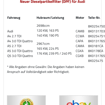
Neuer Dieselpartikelfilter (DPF) für Audi
Fahrzeug
Hubraum/Leistung
Motor
Teile-Nr.
2698ccm
8K0254750
120 KW, 163 PS
Audi
CAMB
8K01317
140 KW, 190 PS
A4 2.7 TDI
CCWA
8K0254751
A4 3.0 TDI Quattro
CAPA
8K013176
2967ccm
A5 2.7 TDI
CAMA
8K0181CA
165 KW, 224 PS
A5 3.0 TDI Quattro
CGKA
8K0178EA
176 KW, 239 PS / 240 PS
Q5 3.0 TDI Quattro
CGKB
8K013176
8K025475
* Alle Angaben ohne Gewähr. Die Angaben haben keinen
Anspruch auf Vollständigkeit oder Richtigkeit.