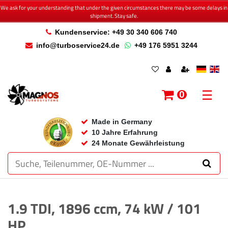
We ask for your understanding that under the given circumstances there may be some delays in
shipment. Stay safe.
Kundenservice: +49 30 340 606 740
info@turboservice24.de
+49 176 5951 3244
☰
0
Made in Germany
10 Jahre Erfahrung
24 Monate Gewährleistung
1.9 TDI, 1896 ccm, 74 kW / 101
HP