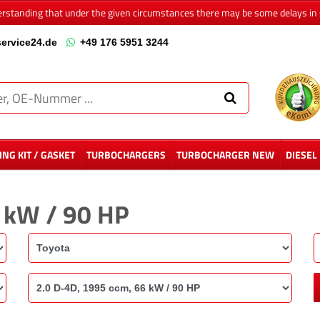
erstanding that under the given circumstances there may be some delays in 
ervice24.de
+49 176 5951 3244
NG KIT / GASKET
TURBOCHARGERS
TURBOCHARGER NEW
DIESEL
6 kW / 90 HP