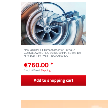
New Original IHI Turbocharger for TOYOTA
COROLLA 2.0 D-4D / 66 kW, 90 HP / 81 kW, 110
HP / 1CD-FTV / VB8 F41CADS0040G
€760.00 *
*
Incl. VAT
excl.
Shipping
Add to shopping cart