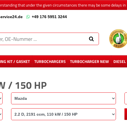
erstanding that under the given circumstances there may be some delays in 
ervice24.de
+49 176 5951 3244
NG KIT / GASKET
TURBOCHARGERS
TURBOCHARGER NEW
DIESEL
kW / 150 HP