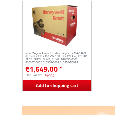
New Original Garrett Turbocharger for MAZDA 3,
6, CX-5 2.2 D / 110 kW, 150 HP / 129 kW, 175 HP /
SHY1, SHY4, SHY6, SHY8 / 810356-0001
810357-0002 810358-0002 810358-5002S
€1,649.00 *
*
Incl. VAT
excl.
Shipping
Add to shopping cart