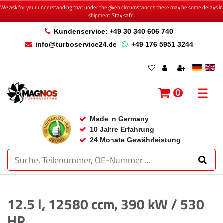
We ask for your understanding that under the given circumstances there may be some delays in
shipment. Stay safe.
Kundenservice: +49 30 340 606 740
info@turboservice24.de
+49 176 5951 3244
☰
0
Made in Germany
10 Jahre Erfahrung
24 Monate Gewährleistung
12.5 l, 12580 ccm, 390 kW / 530
HP