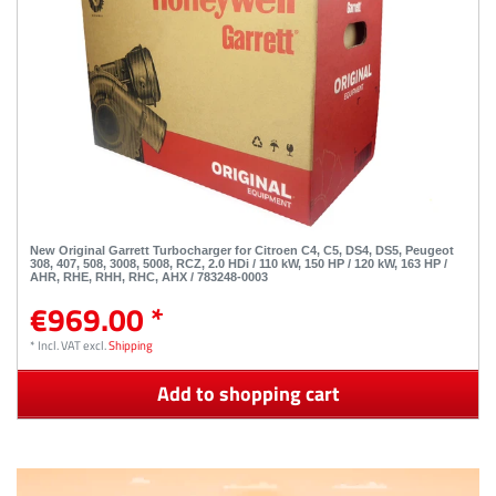
New Original Garrett Turbocharger for Citroen C4, C5, DS4, DS5, Peugeot
308, 407, 508, 3008, 5008, RCZ, 2.0 HDi / 110 kW, 150 HP / 120 kW, 163 HP /
AHR, RHE, RHH, RHC, AHX / 783248-0003
€969.00 *
*
Incl. VAT
excl.
Shipping
Add to shopping cart