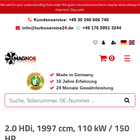
We ask for your understanding that under the given circumstances there may be some delays in
shipment. Stay safe.
Kundenservice: +49 30 340 606 740
info@turboservice24.de
+49 176 5951 3244
☰
0
Made in Germany
10 Jahre Erfahrung
24 Monate Gewährleistung
2.0 HDi, 1997 ccm, 110 kW / 150
HP