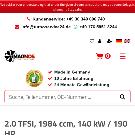
We ask for your understanding that under the given circumstances there may be some delays in
shipment. Stay safe.
Kundenservice: +49 30 340 606 740
info@turboservice24.de
+49 176 5951 3244
☰
0
Made in Germany
10 Jahre Erfahrung
24 Monate Gewährleistung
2.0 TFSI, 1984 ccm, 140 kW / 190
HP