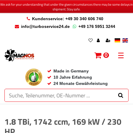
We ask for your understanding that under the given circumstances there may be some delays in
shipment. Stay safe.
Kundenservice: +49 30 340 606 740
info@turboservice24.de
+49 176 5951 3244
☰
0
Made in Germany
10 Jahre Erfahrung
24 Monate Gewährleistung
1.8 TBi, 1742 ccm, 169 kW / 230
HP