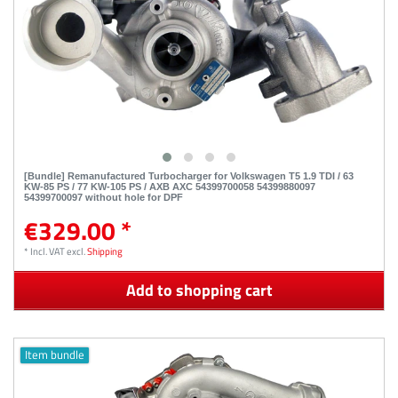
[Bundle] Remanufactured Turbocharger for Volkswagen T5 1.9 TDI / 63
KW-85 PS / 77 KW-105 PS / AXB AXC 54399700058 54399880097
54399700097 without hole for DPF
€329.00 *
*
Incl. VAT
excl.
Shipping
Add to shopping cart
Item bundle