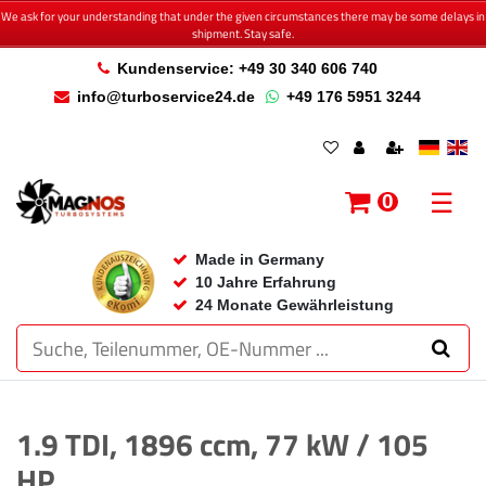
We ask for your understanding that under the given circumstances there may be some delays in
shipment. Stay safe.
Kundenservice: +49 30 340 606 740
info@turboservice24.de
+49 176 5951 3244
☰
0
Made in Germany
10 Jahre Erfahrung
24 Monate Gewährleistung
1.9 TDI, 1896 ccm, 77 kW / 105
HP