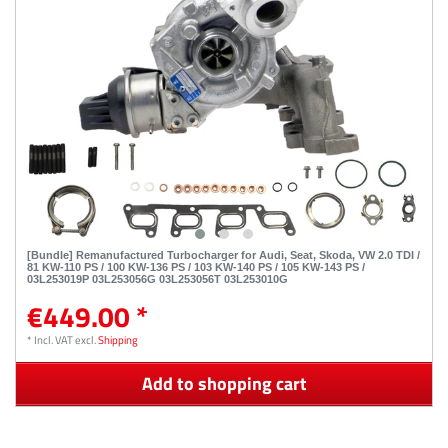
[Bundle] Remanufactured Turbocharger for Audi, Seat, Skoda, VW 2.0 TDI /
81 KW-110 PS / 100 KW-136 PS / 103 KW-140 PS / 105 KW-143 PS /
03L253019P 03L253056G 03L253056T 03L253010G
€449.00 *
*
Incl. VAT
excl.
Shipping
Add to shopping cart