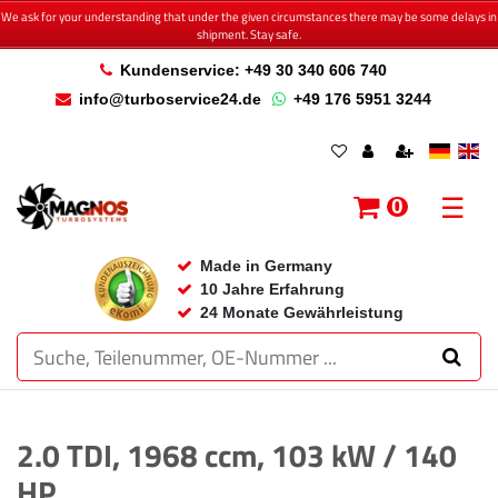
We ask for your understanding that under the given circumstances there may be some delays in
shipment. Stay safe.
Kundenservice: +49 30 340 606 740
info@turboservice24.de
+49 176 5951 3244
☰
0
Made in Germany
10 Jahre Erfahrung
24 Monate Gewährleistung
2.0 TDI, 1968 ccm, 103 kW / 140
HP