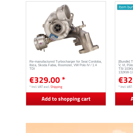
Item bu
Re-manufactured Turbocharger for Seat Cordoba,
[Bundle] 
Ibiza, Skoda Fabia, Roomster, VW Polo IV / 1.4
V, VI, Pol
TDI
TSI 103
132KW-17
€329.00 *
€32
53039880
53039880
*
Incl. VAT
excl.
Shipping
*
Incl. VAT
Add to shopping cart
A