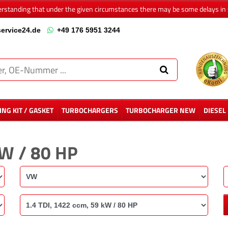
erstanding that under the given circumstances there may be some delays in 
ervice24.de
+49 176 5951 3244
NG KIT / GASKET
TURBOCHARGERS
TURBOCHARGER NEW
DIESEL
kW / 80 HP