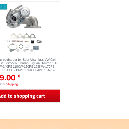
ndle
Turbocharger for Seat Alhambra, VW Golf
o V, Scirocco, Sharan, Tiguan, Touran 1.4
KW-140PS 118KW-160PS 125KW-170PS
9PS BLG / BMY / BWK / CAVE / CAVB /
9.00 *
099 53039880142 53039880150
162 53039880248
excl.
Shipping
dd to shopping cart