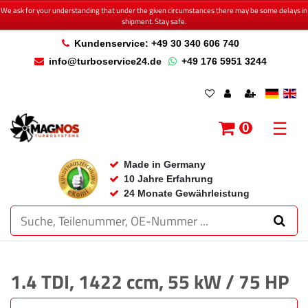
We ask for your understanding that under the given circumstances there may be some delays in
shipment. Stay safe.
Kundenservice: +49 30 340 606 740
info@turboservice24.de
+49 176 5951 3244
☰
0
Made in Germany
10 Jahre Erfahrung
24 Monate Gewährleistung
1.4 TDI, 1422 ccm, 55 kW / 75 HP