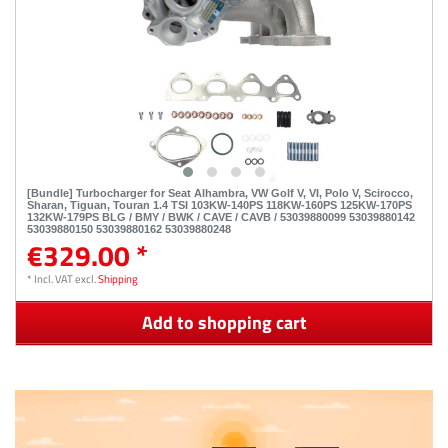
[Bundle] Turbocharger for Seat Alhambra, VW Golf V, VI, Polo V, Scirocco,
Sharan, Tiguan, Touran 1.4 TSI 103KW-140PS 118KW-160PS 125KW-170PS
132KW-179PS BLG / BMY / BWK / CAVE / CAVB / 53039880099 53039880142
53039880150 53039880162 53039880248
€329.00 *
*
Incl. VAT
excl.
Shipping
Add to shopping cart