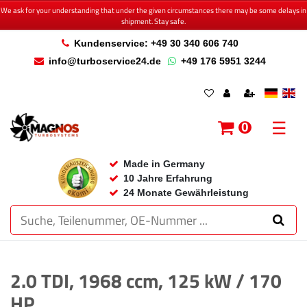
We ask for your understanding that under the given circumstances there may be some delays in
shipment. Stay safe.
Kundenservice: +49 30 340 606 740
info@turboservice24.de
+49 176 5951 3244
☰
0
Made in Germany
10 Jahre Erfahrung
24 Monate Gewährleistung
2.0 TDI, 1968 ccm, 125 kW / 170
HP