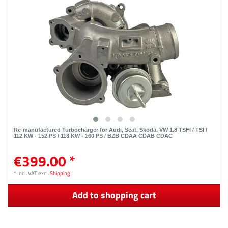
Re-manufactured Turbocharger for Audi, Seat, Skoda, VW 1.8 TSFI / TSI /
112 KW - 152 PS / 118 KW - 160 PS / BZB CDAA CDAB CDAC
€399.00 *
*
Incl. VAT
excl.
Shipping
Add to shopping cart