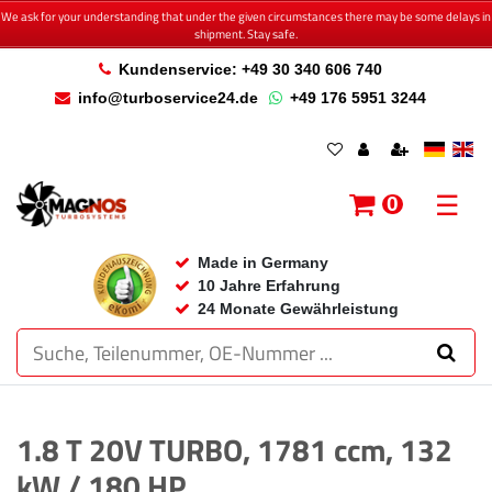
We ask for your understanding that under the given circumstances there may be some delays in
shipment. Stay safe.
Kundenservice: +49 30 340 606 740
info@turboservice24.de
+49 176 5951 3244
☰
0
Made in Germany
10 Jahre Erfahrung
24 Monate Gewährleistung
1.8 T 20V TURBO, 1781 ccm, 132
kW / 180 HP