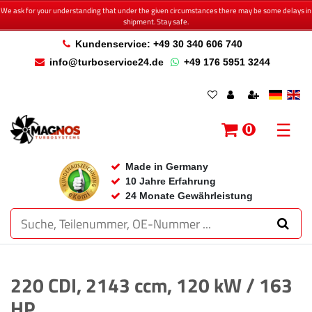
We ask for your understanding that under the given circumstances there may be some delays in
shipment. Stay safe.
Kundenservice: +49 30 340 606 740
info@turboservice24.de
+49 176 5951 3244
☰
0
Made in Germany
10 Jahre Erfahrung
24 Monate Gewährleistung
220 CDI, 2143 ccm, 120 kW / 163
HP