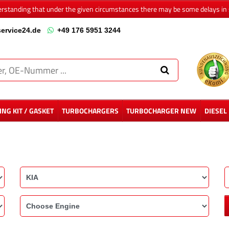
erstanding that under the given circumstances there may be some delays in 
ervice24.de
+49 176 5951 3244
NG KIT / GASKET
TURBOCHARGERS
TURBOCHARGER NEW
DIESEL