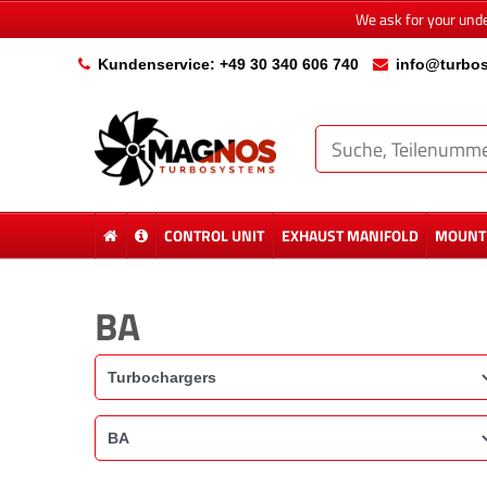
We ask for your und
Kundenservice: +49 30 340 606 740
info@turbos
CONTROL UNIT
EXHAUST MANIFOLD
MOUNTI
BA