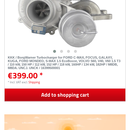
KKK / BorgWarner Turbocharger for FORD C-MAX, FOCUS, GALAXY,
KUGA, FORD MONDEO, S-MAX 1.5 EcoBoost, VOLVO S60, V40, V60 1.5 T3
/ 110 kW, 150 HP / 112 kW, 152 HP / 118 kW, 160HP / 134 kW, 182HP / M8DB,
M8DA, UNCJ, UNCK / 16399500001
€399.00 *
*
Incl. VAT
excl.
Shipping
Add to shopping cart