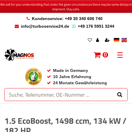
We ask for your understanding that under the given circumstances there may be some delays in
shipment. Stay safe.
Kundenservice: +49 30 340 606 740
info@turboservice24.de
+49 176 5951 3244
☰
0
Made in Germany
10 Jahre Erfahrung
24 Monate Gewährleistung
1.5 EcoBoost, 1498 ccm, 134 kW /
182 HP