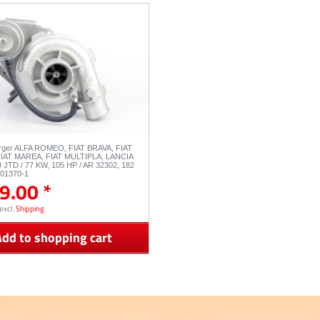
rger ALFA ROMEO, FIAT BRAVA, FIAT
IAT MAREA, FIAT MULTIPLA, LANCIA
 JTD / 77 KW, 105 HP / AR 32302, 182
701370-1
9.00 *
excl.
Shipping
dd to shopping cart