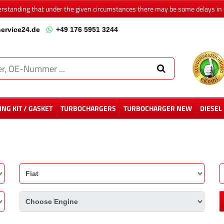
erstanding that under the given circumstances there may be some delays in 
ervice24.de
+49 176 5951 3244
NG KIT / GASKET
TURBOCHARGERS
TURBOCHARGER NEW
DIESEL