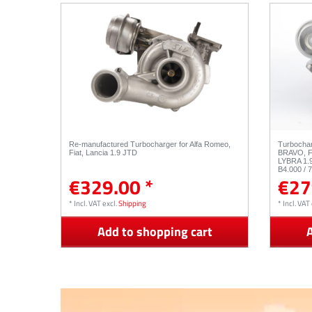
Re-manufactured Turbocharger for Alfa Romeo,
Turbocha
Fiat, Lancia 1.9 JTD
BRAVO, F
LYBRA 1.9
B4.000 / 
€329.00 *
€27
*
Incl. VAT
excl.
Shipping
*
Incl. VAT
Add to shopping cart
A