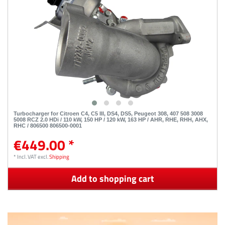
Turbocharger for Citroen C4, C5 III, DS4, DS5, Peugeot 308, 407 508 3008
5008 RCZ 2.0 HDi / 110 kW, 150 HP / 120 kW, 163 HP / AHR, RHE, RHH, AHX,
RHC / 806500 806500-0001
€449.00 *
*
Incl. VAT
excl.
Shipping
Add to shopping cart