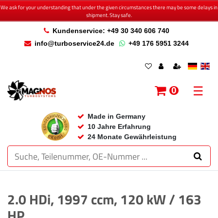
We ask for your understanding that under the given circumstances there may be some delays in
shipment. Stay safe.
Kundenservice: +49 30 340 606 740
info@turboservice24.de
+49 176 5951 3244
☰
0
Made in Germany
10 Jahre Erfahrung
24 Monate Gewährleistung
2.0 HDi, 1997 ccm, 120 kW / 163
HP