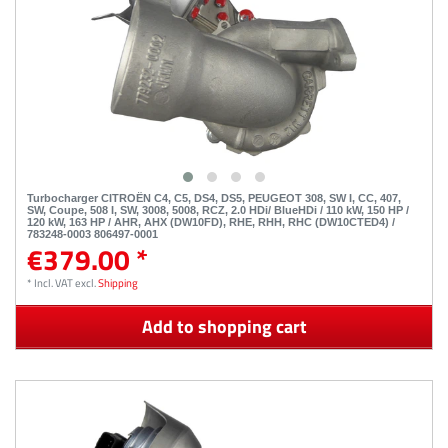
Turbocharger CITROËN C4, C5, DS4, DS5, PEUGEOT 308, SW I, CC, 407,
SW, Coupe, 508 I, SW, 3008, 5008, RCZ, 2.0 HDi/ BlueHDi / 110 kW, 150 HP /
120 kW, 163 HP / AHR, AHX (DW10FD), RHE, RHH, RHC (DW10CTED4) /
783248-0003 806497-0001
€379.00 *
*
Incl. VAT
excl.
Shipping
Add to shopping cart