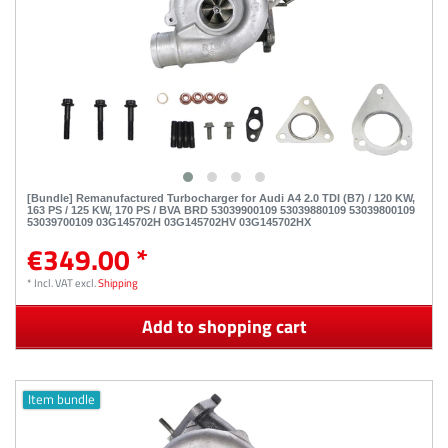
[Bundle] Remanufactured Turbocharger for Audi A4 2.0 TDI (B7) / 120 KW,
163 PS / 125 KW, 170 PS / BVA BRD 53039900109 53039880109 53039800109
53039700109 03G145702H 03G145702HV 03G145702HX
€349.00 *
*
Incl. VAT
excl.
Shipping
Add to shopping cart
Item bundle