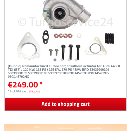
[Bundle] Remanufactured Turbocharger without actuator for Audi A4 2.0
TDI (B7) / 120 KW, 163 PS / 125 KW, 170 PS / BVA BRD 53039900109
53039880109 53039800109 53039700109 03G145702H 03G145702HV
03G145702HX
€249.00 *
*
Incl. VAT
excl.
Shipping
Add to shopping cart