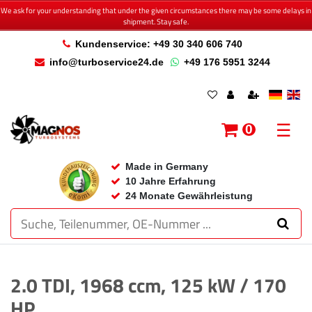
We ask for your understanding that under the given circumstances there may be some delays in
shipment. Stay safe.
Kundenservice: +49 30 340 606 740
info@turboservice24.de
+49 176 5951 3244
☰
0
Made in Germany
10 Jahre Erfahrung
24 Monate Gewährleistung
2.0 TDI, 1968 ccm, 125 kW / 170
HP