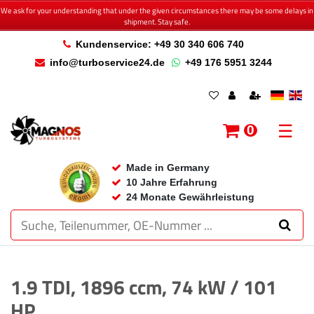
We ask for your understanding that under the given circumstances there may be some delays in
shipment. Stay safe.
Kundenservice: +49 30 340 606 740
info@turboservice24.de
+49 176 5951 3244
☰
0
Made in Germany
10 Jahre Erfahrung
24 Monate Gewährleistung
1.9 TDI, 1896 ccm, 74 kW / 101
HP