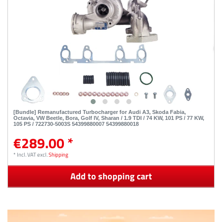
[Bundle] Remanufactured Turbocharger for Audi A3, Skoda Fabia,
Octavia, VW Beetle, Bora, Golf IV, Sharan / 1.9 TDI / 74 KW, 101 PS / 77 KW,
105 PS / 722730-5003S 54399880007 54399880018
€289.00 *
*
Incl. VAT
excl.
Shipping
Add to shopping cart