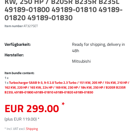
KW, 250 HP / B205R B235R B235L
49189-01800 49189-01810 49189-
01820 49189-01830
Item number
AT327SET
Verfügbarkeit:
Ready for shipping, delivery in
48h
Hersteller:
Mitsubishi
Item bundle content:
1 x
1 x
Turbocharger SAAB 9-3, 9-5 2.0 Turbo 2.3 Turbo / 151 KW, 205 HP / 154 KW, 210 HP /
162 KW, 220 HP / 165 KW, 224 HP / 169 KW, 230 HP / 184 KW, 250 HP / B205R B235R
B235L 49189-01800 49189-01810 49189-01820 49189-01830
*
EUR 299.00
(plus EUR 119.00) *
* Incl. VAT excl.
Shipping