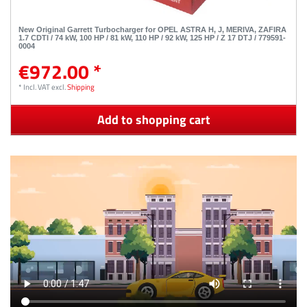
New Original Garrett Turbocharger for OPEL ASTRA H, J, MERIVA, ZAFIRA
1.7 CDTI / 74 kW, 100 HP / 81 kW, 110 HP / 92 kW, 125 HP / Z 17 DTJ / 779591-
0004
€972.00 *
*
Incl. VAT
excl.
Shipping
Add to shopping cart