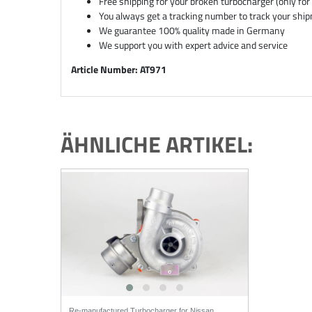
Free shipping for your broken turbocharger (only f
You always get a tracking number to track your shi
We guarantee 100% quality made in Germany
We support you with expert advice and service
Article Number: AT971
ÄHNLICHE ARTIKEL:
Re-manufactured Turbocharger for Nissan