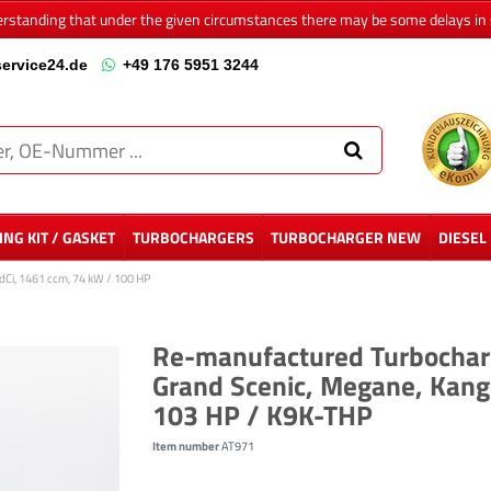
erstanding that under the given circumstances there may be some delays in 
ervice24.de
+49 176 5951 3244
NG KIT / GASKET
TURBOCHARGERS
TURBOCHARGER NEW
DIESEL
 dCi, 1461 ccm, 74 kW / 100 HP
Re-manufactured Turbocharge
Grand Scenic, Megane, Kang
103 HP / K9K-THP
Item number
AT971