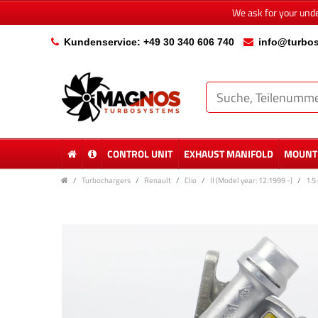
We ask for your und
Kundenservice: +49 30 340 606 740
info@turbos
CONTROL UNIT
EXHAUST MANIFOLD
MOUNTI
Turbochargers
Renault
Clio
II (Model year: 12.1999 -)
1.5