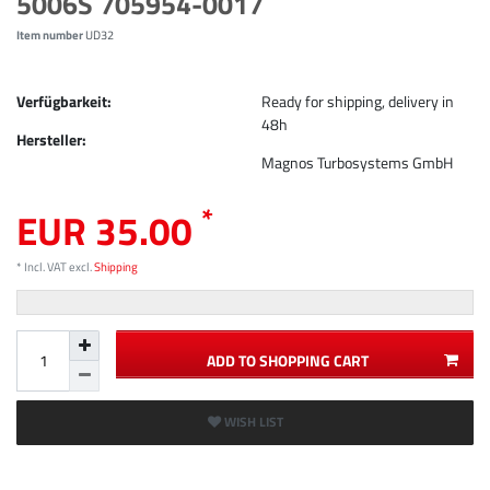
5006S 705954-0017
Item number
UD32
Verfügbarkeit:
Ready for shipping, delivery in
48h
Hersteller:
Magnos Turbosystems GmbH
*
EUR 35.00
* Incl. VAT excl.
Shipping
ADD TO SHOPPING CART
WISH LIST