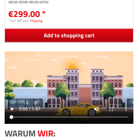
49135-05760 49135-05761
€299.00 *
*
Incl. VAT
excl.
Shipping
Add to shopping cart
WARUM
WIR
: