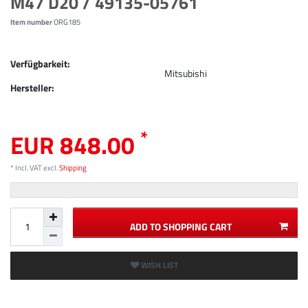
M47 D20 / 49135-05761
Item number
ORG185
Verfügbarkeit:
Mitsubishi
Hersteller:
*
EUR 848.00
* Incl. VAT excl.
Shipping
ADD TO SHOPPING CART
WISH LIST