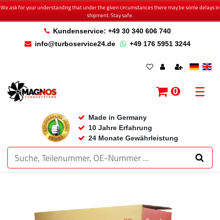
We ask for your understanding that under the given circumstances there may be some delays in
shipment. Stay safe.
Kundenservice: +49 30 340 606 740
info@turboservice24.de
+49 176 5951 3244
☰
0
Made in Germany
10 Jahre Erfahrung
24 Monate Gewährleistung