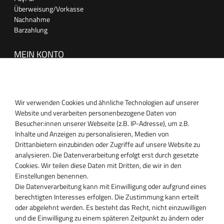
Überweisung/Vorkasse
Nachnahme
Barzahlung
MEIN KONTO
Anmelden
Registrieren
Wir verwenden Cookies und ähnliche Technologien auf unserer
SUPPORT
Website und verarbeiten personenbezogene Daten von
Besucher:innen unserer Webseite (z.B. IP-Adresse), um z.B.
Inhaber:
Inhalte und Anzeigen zu personalisieren, Medien von
Magnos Turbosystems GmbH
Drittanbietern einzubinden oder Zugriffe auf unsere Website zu
Miraustraße 27-29
analysieren. Die Datenverarbeitung erfolgt erst durch gesetzte
D-13509 Berlin
Cookies. Wir teilen diese Daten mit Dritten, die wir in den
+49 30 340 606 740
Einstellungen benennen.
+49 30 340 606 740
Die Datenverarbeitung kann mit Einwilligung oder aufgrund eines
+49 30 340 606 745
berechtigten Interesses erfolgen. Die Zustimmung kann erteilt
info@turboservice24.de
oder abgelehnt werden. Es besteht das Recht, nicht einzuwilligen
und die Einwilligung zu einem späteren Zeitpunkt zu ändern oder
Aktuelle Öffnungszeiten