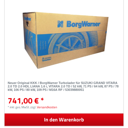
Neuer Original KKK / BorgWarner Turbolader für SUZUKI GRAND VITARA
2.0 TD 2.0 HDI, LIANA 1.6 i, VITARA 2.0 TD / 52 kW, 71 PS / 64 kW, 87 PS / 78
kW, 106 PS / 80 kW, 109 PS / M16A RF / 53039880051
741,00 € *
*
inkl. ges. MwSt.
zzgl.
Versandkosten
In den Warenkorb