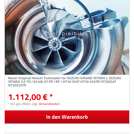
Neuer Original Hitachi Turbolader für SUZUKI GRAND VITARA I, SUZUKI
VITARA 2.0 TD / 64 kW, 87 PS / RF / HT10-X147 HT10-X147R HT10X147
HT10X147R
1.112,00 € *
*
inkl. ges. MwSt.
zzgl.
Versandkosten
In den Warenkorb