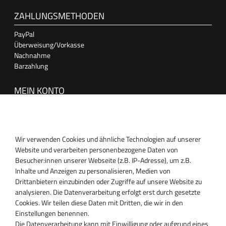
ZAHLUNGSMETHODEN
PayPal
Überweisung/Vorkasse
Nachnahme
Barzahlung
MEIN KONTO
Anmelden
Registrieren
Wir verwenden Cookies und ähnliche Technologien auf unserer
SUPPORT
Website und verarbeiten personenbezogene Daten von
Besucher:innen unserer Webseite (z.B. IP-Adresse), um z.B.
Inhaber:
Inhalte und Anzeigen zu personalisieren, Medien von
Magnos Turbosystems GmbH
Drittanbietern einzubinden oder Zugriffe auf unsere Website zu
Miraustraße 27-29
analysieren. Die Datenverarbeitung erfolgt erst durch gesetzte
D-13509 Berlin
Cookies. Wir teilen diese Daten mit Dritten, die wir in den
+49 30 340 606 740
Einstellungen benennen.
+49 30 340 606 740
Die Datenverarbeitung kann mit Einwilligung oder aufgrund eines