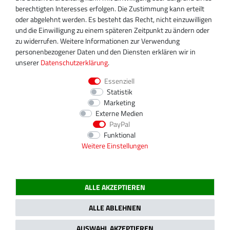
+49 30 340 606 745
berechtigten Interesses erfolgen. Die Zustimmung kann erteilt
info@turboservice24.de
oder abgelehnt werden. Es besteht das Recht, nicht einzuwilligen
und die Einwilligung zu einem späteren Zeitpunkt zu ändern oder
Aktuelle Öffnungszeiten
zu widerrufen. Weitere Informationen zur Verwendung
Mo-Fr: 08:00 Uhr - 18:00 Uhr
personenbezogener Daten und den Diensten erklären wir in
Sa: geschlossen
unserer
Daten­schutz­erklärung
.
Essenziell
Statistik
Marketing
Externe Medien
PayPal
Funktional
Weitere Einstellungen
ALLE AKZEPTIEREN
2020 Magnos Turbosystems GmbH | Alle Preise inklusive gesetzlicher MwSt.
ALLE ABLEHNEN
AUSWAHL AKZEPTIEREN