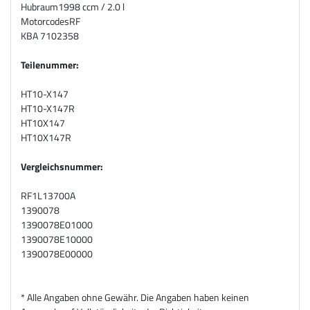
Hubraum
1998 ccm / 2.0 l
Motorcodes
RF
KBA 7102358
Teilenummer:
HT10-X147
HT10-X147R
HT10X147
HT10X147R
Vergleichsnummer:
RF1L13700A
1390078
1390078E01000
1390078E10000
1390078E00000
* Alle Angaben ohne Gewähr. Die Angaben haben keinen