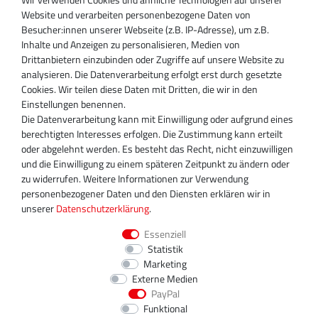
SUPPORT
Website und verarbeiten personenbezogene Daten von
Besucher:innen unserer Webseite (z.B. IP-Adresse), um z.B.
Inhaber:
Inhalte und Anzeigen zu personalisieren, Medien von
Magnos Turbosystems GmbH
Drittanbietern einzubinden oder Zugriffe auf unsere Website zu
Miraustraße 27-29
analysieren. Die Datenverarbeitung erfolgt erst durch gesetzte
D-13509 Berlin
Cookies. Wir teilen diese Daten mit Dritten, die wir in den
+49 30 340 606 740
Einstellungen benennen.
+49 30 340 606 740
Die Datenverarbeitung kann mit Einwilligung oder aufgrund eines
+49 30 340 606 745
berechtigten Interesses erfolgen. Die Zustimmung kann erteilt
info@turboservice24.de
oder abgelehnt werden. Es besteht das Recht, nicht einzuwilligen
und die Einwilligung zu einem späteren Zeitpunkt zu ändern oder
Aktuelle Öffnungszeiten
zu widerrufen. Weitere Informationen zur Verwendung
Mo-Fr: 08:00 Uhr - 18:00 Uhr
personenbezogener Daten und den Diensten erklären wir in
Sa: geschlossen
unserer
Daten­schutz­erklärung
.
Essenziell
Statistik
Marketing
Externe Medien
PayPal
Funktional