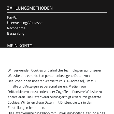
ZAHLUNGSMETHODEN
PayPal
Überweisung/Vorkasse
Nachnahme
Barzahlung
MEIN KONTO
Anmelden
Registrieren
Wir verwenden Cookies und ähnliche Technologien auf unserer
SUPPORT
Website und verarbeiten personenbezogene Daten von
Besucher:innen unserer Webseite (z.B. IP-Adresse), um z.B.
Inhaber:
Inhalte und Anzeigen zu personalisieren, Medien von
Magnos Turbosystems GmbH
Drittanbietern einzubinden oder Zugriffe auf unsere Website zu
Miraustraße 27-29
analysieren. Die Datenverarbeitung erfolgt erst durch gesetzte
D-13509 Berlin
Cookies. Wir teilen diese Daten mit Dritten, die wir in den
+49 30 340 606 740
Einstellungen benennen.
+49 30 340 606 740
Die Datenverarbeitung kann mit Einwilligung oder aufgrund eines