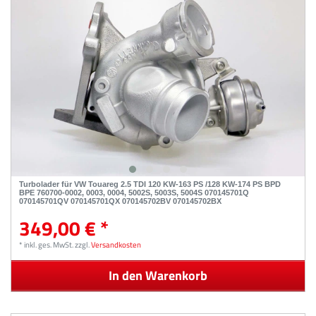
Turbolader für VW Touareg 2.5 TDI 120 KW-163 PS /128 KW-174 PS BPD
BPE 760700-0002, 0003, 0004, 5002S, 5003S, 5004S 070145701Q
070145701QV 070145701QX 070145702BV 070145702BX
349,00 € *
*
inkl. ges. MwSt.
zzgl.
Versandkosten
In den Warenkorb