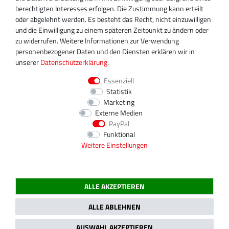
+49 30 340 606 745
berechtigten Interesses erfolgen. Die Zustimmung kann erteilt
info@turboservice24.de
oder abgelehnt werden. Es besteht das Recht, nicht einzuwilligen
und die Einwilligung zu einem späteren Zeitpunkt zu ändern oder
Aktuelle Öffnungszeiten
zu widerrufen. Weitere Informationen zur Verwendung
Mo-Fr: 08:00 Uhr - 18:00 Uhr
personenbezogener Daten und den Diensten erklären wir in
Sa: geschlossen
unserer
Daten­schutz­erklärung
.
Essenziell
Statistik
Marketing
Externe Medien
PayPal
Funktional
Weitere Einstellungen
ALLE AKZEPTIEREN
2020 Magnos Turbosystems GmbH | Alle Preise inklusive gesetzlicher MwSt.
ALLE ABLEHNEN
AUSWAHL AKZEPTIEREN