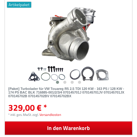
Artikelpaket
[Paket] Turbolader für VW Touareg R5 2.5 TDI 120 KW - 163 PS / 128 KW -
174 PS BAC BLK 716885-001/2/3/4 070145701J 070145701JV 070145701JX
070145702B 070145702BV 070145702BX
329,00 € *
*
inkl. ges. MwSt.
zzgl.
Versandkosten
In den Warenkorb