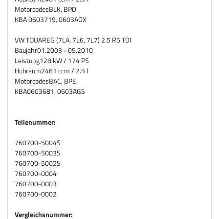
Motorcodes
BLK, BPD
KBA
0603719, 0603AGX
VW TOUAREG (7LA, 7L6, 7L7) 2.5 R5 TDI
Baujahr
01.2003 - 05.2010
Leistung
128 kW / 174 PS
Hubraum
2461 ccm / 2.5 l
Motorcodes
BAC, BPE
KBA
0603681, 0603AGS
Teilenummer:
760700-5004S
760700-5003S
760700-5002S
760700-0004
760700-0003
760700-0002
Vergleichsnummer: