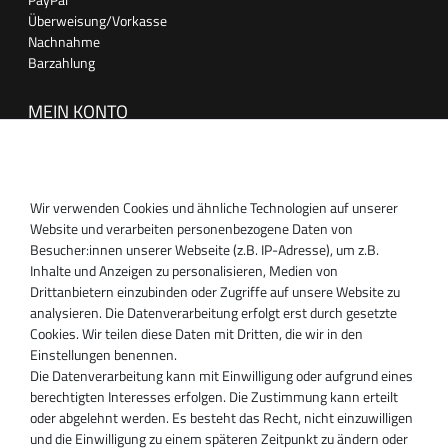
Überweisung/Vorkasse
Nachnahme
Barzahlung
MEIN KONTO
Anmelden
Registrieren
Wir verwenden Cookies und ähnliche Technologien auf unserer
SUPPORT
Website und verarbeiten personenbezogene Daten von
Besucher:innen unserer Webseite (z.B. IP-Adresse), um z.B.
Inhaber:
Inhalte und Anzeigen zu personalisieren, Medien von
Magnos Turbosystems GmbH
Drittanbietern einzubinden oder Zugriffe auf unsere Website zu
Miraustraße 27-29
analysieren. Die Datenverarbeitung erfolgt erst durch gesetzte
D-13509 Berlin
Cookies. Wir teilen diese Daten mit Dritten, die wir in den
+49 30 340 606 740
Einstellungen benennen.
+49 30 340 606 740
Die Datenverarbeitung kann mit Einwilligung oder aufgrund eines
+49 30 340 606 745
berechtigten Interesses erfolgen. Die Zustimmung kann erteilt
info@turboservice24.de
oder abgelehnt werden. Es besteht das Recht, nicht einzuwilligen
und die Einwilligung zu einem späteren Zeitpunkt zu ändern oder