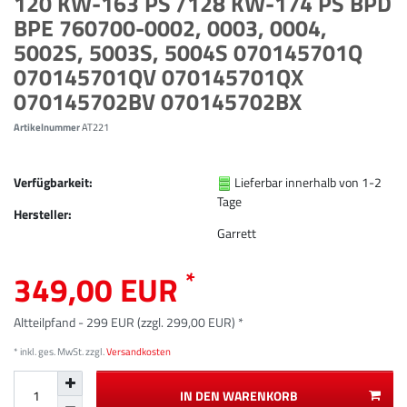
120 KW-163 PS /128 KW-174 PS BPD
BPE 760700-0002, 0003, 0004,
5002S, 5003S, 5004S 070145701Q
070145701QV 070145701QX
070145702BV 070145702BX
Artikelnummer
AT221
Verfügbarkeit:
Lieferbar innerhalb von 1-2
Tage
Hersteller:
Garrett
*
349,00 EUR
Altteilpfand - 299 EUR (zzgl. 299,00 EUR) *
* inkl. ges. MwSt. zzgl.
Versandkosten
IN DEN WARENKORB