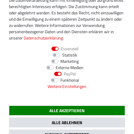
Die Datenverarbeitung kann mit Einwilligung oder aufgrund eines
+49 30 340 606 745
berechtigten Interesses erfolgen. Die Zustimmung kann erteilt
info@turboservice24.de
oder abgelehnt werden. Es besteht das Recht, nicht einzuwilligen
und die Einwilligung zu einem späteren Zeitpunkt zu ändern oder
Aktuelle Öffnungszeiten
zu widerrufen. Weitere Informationen zur Verwendung
Mo-Fr: 08:00 Uhr - 18:00 Uhr
personenbezogener Daten und den Diensten erklären wir in
Sa: geschlossen
unserer
Daten­schutz­erklärung
.
Essenziell
Statistik
Marketing
Externe Medien
PayPal
Funktional
Weitere Einstellungen
ALLE AKZEPTIEREN
2020 Magnos Turbosystems GmbH | Alle Preise inklusive gesetzlicher MwSt.
ALLE ABLEHNEN