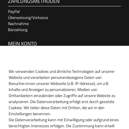
ZAHLUNGSMETHODEN
PayPal
Überweisung/Vorkasse
Nachnahme
Barzahlung
MEIN KONTO
Anmelden
Registrieren
Wir verwenden Cookies und ähnliche Technologien auf unserer
SUPPORT
Website und verarbeiten personenbezogene Daten von
Besucher:innen unserer Webseite (z.B. IP-Adresse), um z.B.
Inhaber:
Inhalte und Anzeigen zu personalisieren, Medien von
Magnos Turbosystems GmbH
Drittanbietern einzubinden oder Zugriffe auf unsere Website zu
Miraustraße 27-29
analysieren. Die Datenverarbeitung erfolgt erst durch gesetzte
D-13509 Berlin
Cookies. Wir teilen diese Daten mit Dritten, die wir in den
+49 30 340 606 740
Einstellungen benennen.
+49 30 340 606 740
Die Datenverarbeitung kann mit Einwilligung oder aufgrund eines
+49 30 340 606 745
berechtigten Interesses erfolgen. Die Zustimmung kann erteilt