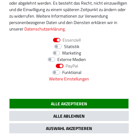
info@turboservice24.de
oder abgelehnt werden. Es besteht das Recht, nicht einzuwilligen
und die Einwilligung zu einem späteren Zeitpunkt zu ändern oder
Aktuelle Öffnungszeiten
zu widerrufen. Weitere Informationen zur Verwendung
Mo-Fr: 08:00 Uhr - 18:00 Uhr
personenbezogener Daten und den Diensten erklären wir in
Sa: geschlossen
unserer
Daten­schutz­erklärung
.
Essenziell
Statistik
Marketing
Externe Medien
PayPal
Funktional
Weitere Einstellungen
ALLE AKZEPTIEREN
2020 Magnos Turbosystems GmbH | Alle Preise inklusive gesetzlicher MwSt.
ALLE ABLEHNEN
AUSWAHL AKZEPTIEREN