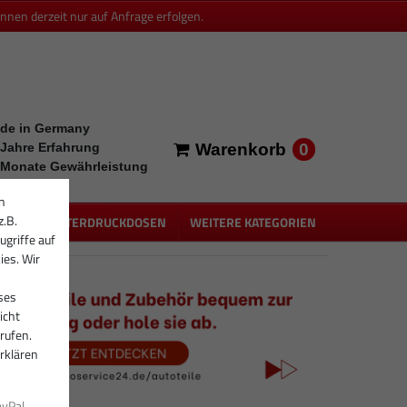
en derzeit nur auf Anfrage erfolgen.
de in Germany
0
 Jahre Erfahrung
Warenkorb
 Monate Gewährleistung
n
z.B.
PEN
UNTERDRUCKDOSEN
WEITERE KATEGORIEN
ugriffe auf
ies. Wir
ses
icht
rufen.
rklären
ayPal