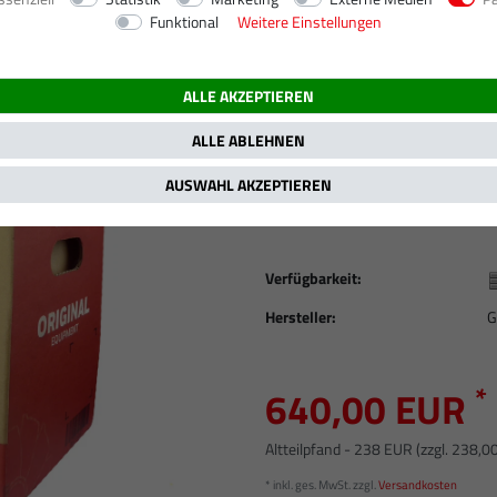
Funktional
Weitere Einstellungen
1.8 TD, 1753 ccm, 66 kW / 90 PS
ALLE AKZEPTIEREN
Neuer Original Gar
VI, VII, CLASSIC, F
ALLE ABLEHNEN
PS / RFD, RFK, RF
AUSWAHL AKZEPTIEREN
Artikelnummer
ORG509
Verfügbarkeit:
Hersteller:
G
*
640,00 EUR
Altteilpfand - 238 EUR (zzgl. 238,0
* inkl. ges. MwSt. zzgl.
Versandkosten