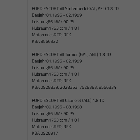
FORD ESCORT VII Stufenheck (GAL, AFL) 1.8 TD
Baujahr
01.1995 - 02.1999
Leistung
66 kW / 90 PS
Hubraum
1753 ccm / 1.8 l
Motorcodes
RFD, RFK
KBA 8566322
FORD ESCORT VII Turnier (GAL, ANL) 1.8 TD
Baujahr
01.1995 - 02.1999
Leistung
66 kW / 90 PS
Hubraum
1753 ccm / 1.8 l
Motorcodes
RFD, RFK
KBA 0928839, 2028353, 7528383, 8566334
FORD ESCORT VII Cabriolet (ALL) 1.8 TD
Baujahr
09.1995 - 08.1998
Leistung
66 kW / 90 PS
Hubraum
1753 ccm / 1.8 l
Motorcodes
RFD, RFK
KBA 0928917