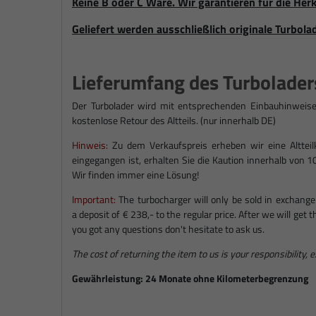
Keine B oder C Ware. Wir garantieren für die Herk
Geliefert werden ausschließlich originale Turbola
Lieferumfang des Turbolader
Der Turbolader wird mit entsprechenden Einbauhinweise
kostenlose Retour des Altteils. (nur innerhalb DE)
Hinweis:
Zu dem Verkaufspreis erheben wir eine Altteilka
eingegangen ist, erhalten Sie die Kaution innerhalb von 1
Wir finden immer eine Lösung!
Important:
The turbocharger will only be sold in exchange
a deposit of € 238,- to the regular price. After we will get
you got any questions don't hesitate to ask us.
The cost of returning the item to us is your responsibility, 
Gewährleistung: 24 Monate ohne Kilometerbegrenzung