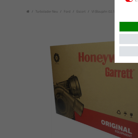
Turbolader Neu
Ford
Escort
VI (Baujahr: 02.1993 - 01.1995)