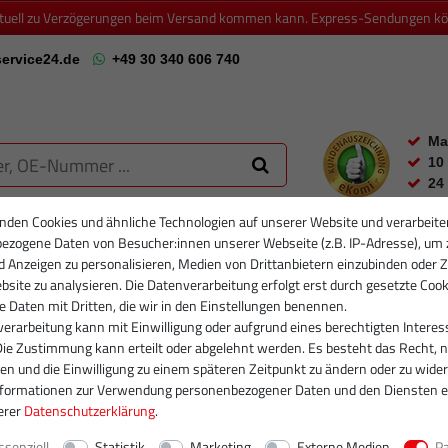
ktuell zu Verzögerungen beim Versand kommen kann. Express-Sendungen könn
ervice24.de
+49 30 340 606 740
Ma
10
24
nden Cookies und ähnliche Technologien auf unserer Website und verarbeite
ezogene Daten von Besucher:innen unserer Webseite (z.B. IP-Adresse), um 
RTIKELFILTER
PARTIKELFILTER NEU
INJEKTOREN
RUMPFGRUP
d Anzeigen zu personalisieren, Medien von Drittanbietern einzubinden oder Z
site zu analysieren. Die Datenverarbeitung erfolgt erst durch gesetzte Cook
se Daten mit Dritten, die wir in den Einstellungen benennen.
erarbeitung kann mit Einwilligung oder aufgrund eines berechtigten Interes
Die Zustimmung kann erteilt oder abgelehnt werden. Es besteht das Recht, n
gen und die Einwilligung zu einem späteren Zeitpunkt zu ändern oder zu wider
nformationen zur Verwendung personenbezogener Daten und den Diensten e
erer
Daten­schutz­erklärung
.
ssenziell
Statistik
Marketing
Externe Medien
P