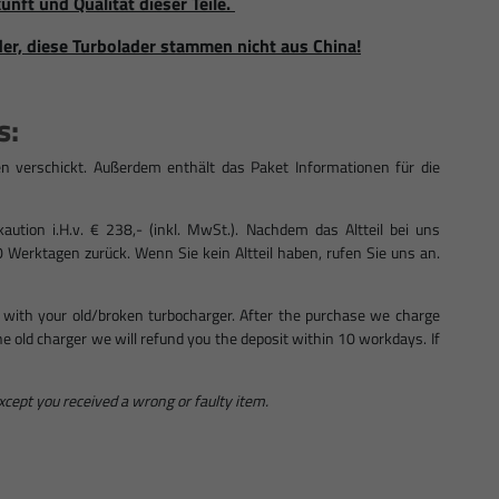
unft und Qualität dieser Teile.
der, diese Turbolader stammen nicht aus China!
s:
n verschickt. Außerdem enthält das Paket Informationen für die
ution i.H.v. € 238,- (inkl. MwSt.). Nachdem das Altteil bei uns
0 Werktagen zurück. Wenn Sie kein Altteil haben, rufen Sie uns an.
 with your old/broken turbocharger. After the purchase we charge
 the old charger we will refund you the deposit within 10 workdays. If
except you received a wrong or faulty item.