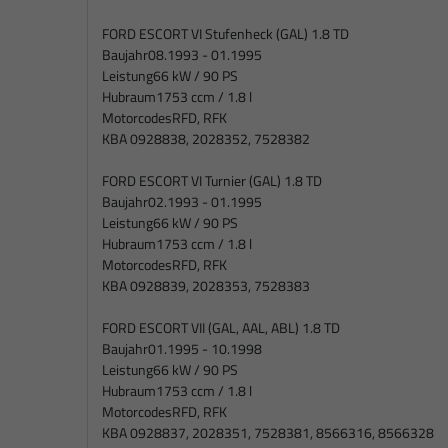
FORD ESCORT VI Stufenheck (GAL) 1.8 TD
Baujahr
08.1993 - 01.1995
Leistung
66 kW / 90 PS
Hubraum
1753 ccm / 1.8 l
Motorcodes
RFD, RFK
KBA 0928838, 2028352, 7528382
FORD ESCORT VI Turnier (GAL) 1.8 TD
Baujahr
02.1993 - 01.1995
Leistung
66 kW / 90 PS
Hubraum
1753 ccm / 1.8 l
Motorcodes
RFD, RFK
KBA 0928839, 2028353, 7528383
FORD ESCORT VII (GAL, AAL, ABL) 1.8 TD
Baujahr
01.1995 - 10.1998
Leistung
66 kW / 90 PS
Hubraum
1753 ccm / 1.8 l
Motorcodes
RFD, RFK
KBA 0928837, 2028351, 7528381, 8566316, 8566328