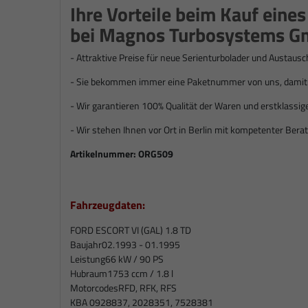
Ihre Vorteile beim Kauf eine
bei Magnos Turbosystems G
- Attraktive Preise für neue Serienturbolader und Austausc
- Sie bekommen immer eine Paketnummer von uns, damit S
- Wir garantieren 100% Qualität der Waren und erstklassig
- Wir stehen Ihnen vor Ort in Berlin mit kompetenter Berat
Artikelnummer:
ORG509
Fahrzeugdaten:
FORD ESCORT VI (GAL) 1.8 TD
Baujahr
02.1993 - 01.1995
Leistung
66 kW / 90 PS
Hubraum
1753 ccm / 1.8 l
Motorcodes
RFD, RFK, RFS
KBA 0928837, 2028351, 7528381