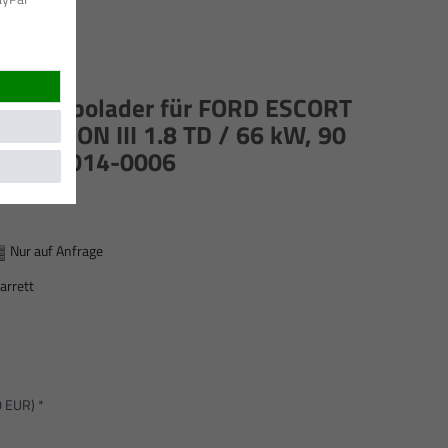
rett Turbolader für FORD ESCORT
ORD ORION III 1.8 TD / 66 kW, 90
S / 452014-0006
Nur auf Anfrage
arrett
0 EUR) *