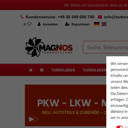
Wir bitten um Verständnis, dass es a
Kundenservice: +49 30 340 606 740
info@turbos
0
Anmelden
Registrieren
Wir verwe
personenb
TURBOLADER
TURBOLADER NEU
PA
Inhalte un
unsere Web
teilen die
Die Datenv
erfolgen. 
einzuwilli
Weitere I
wir in uns
E