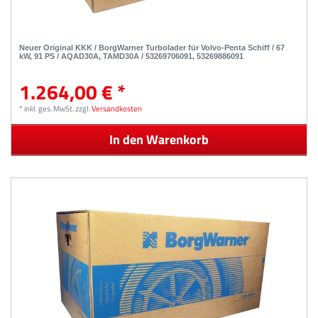
Neuer Original KKK / BorgWarner Turbolader für Volvo-Penta Schiff / 67
kW, 91 PS / AQAD30A, TAMD30A / 53269706091, 53269886091
1.264,00 € *
*
inkl. ges. MwSt.
zzgl.
Versandkosten
In den Warenkorb