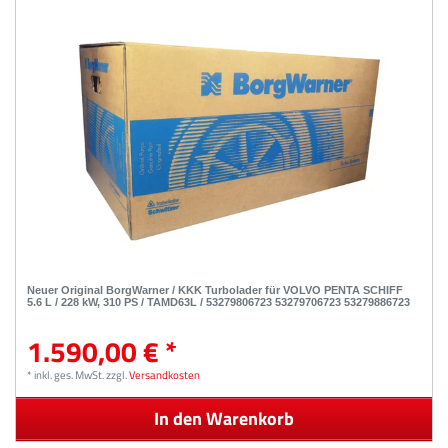
Neuer Original BorgWarner / KKK Turbolader für VOLVO PENTA SCHIFF
5.6 L / 228 kW, 310 PS / TAMD63L / 53279806723 53279706723 53279886723
1.590,00 € *
*
inkl. ges. MwSt.
zzgl.
Versandkosten
In den Warenkorb