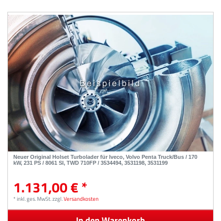
Neuer Original Holset Turbolader für Iveco, Volvo Penta Truck/Bus / 170
kW, 231 PS / 8061 SI, TWD 710FP / 3534494, 3531198, 3531199
1.131,00 € *
*
inkl. ges. MwSt.
zzgl.
Versandkosten
In den Warenkorb