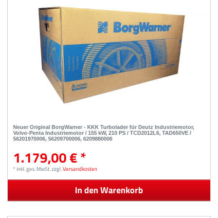
Neuer Original BorgWarner - KKK Turbolader für Deutz Industriemotor,
Volvo-Penta Industriemotor / 155 kW, 210 PS / TCD2012L6, TAD650VE /
56201970006, 56209700006, 6209880006
1.179,00 € *
*
inkl. ges. MwSt.
zzgl.
Versandkosten
In den Warenkorb