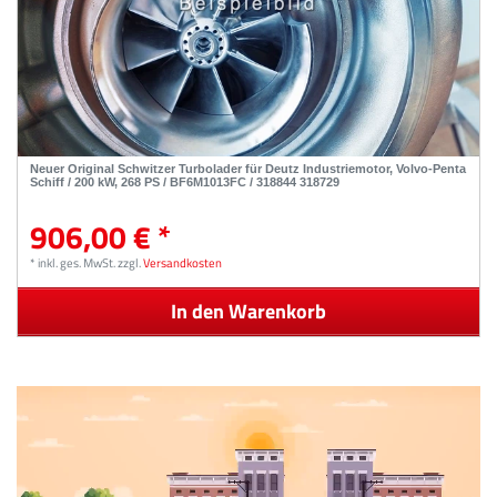
Neuer Original Schwitzer Turbolader für Deutz Industriemotor, Volvo-Penta
Schiff / 200 kW, 268 PS / BF6M1013FC / 318844 318729
906,00 € *
*
inkl. ges. MwSt.
zzgl.
Versandkosten
In den Warenkorb