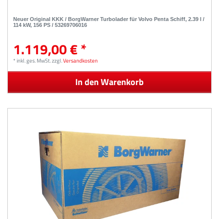
Neuer Original KKK / BorgWarner Turbolader für Volvo Penta Schiff, 2.39 l /
114 kW, 156 PS / 53269706016
1.119,00 € *
*
inkl. ges. MwSt.
zzgl.
Versandkosten
In den Warenkorb