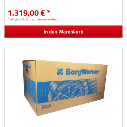
1.319,00 € *
*
inkl. ges. MwSt.
zzgl.
Versandkosten
In den Warenkorb