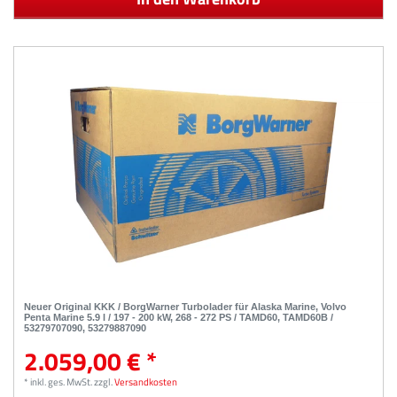
Neuer Original KKK / BorgWarner Turbolader für Alaska Marine, Volvo
Penta Marine 5.9 l / 197 - 200 kW, 268 - 272 PS / TAMD60, TAMD60B /
53279707090, 53279887090
2.059,00 € *
*
inkl. ges. MwSt.
zzgl.
Versandkosten