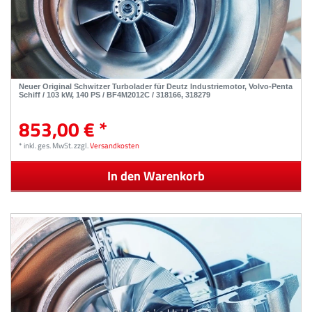
Neuer Original Schwitzer Turbolader für Deutz Industriemotor, Volvo-Penta
Schiff / 103 kW, 140 PS / BF4M2012C / 318166, 318279
853,00 € *
*
inkl. ges. MwSt.
zzgl.
Versandkosten
In den Warenkorb