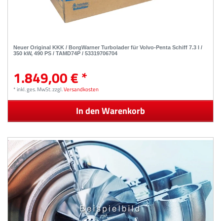
Neuer Original KKK / BorgWarner Turbolader für Volvo-Penta Schiff 7.3 l /
350 kW, 490 PS / TAMD74P / 53319706704
1.849,00 € *
*
inkl. ges. MwSt.
zzgl.
Versandkosten
In den Warenkorb