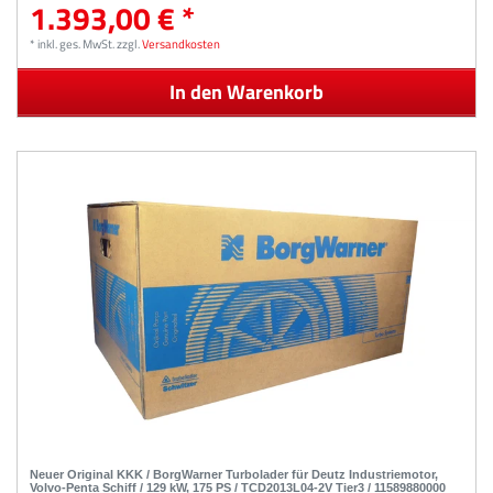
1.393,00 € *
*
inkl. ges. MwSt.
zzgl.
Versandkosten
In den Warenkorb
Neuer Original KKK / BorgWarner Turbolader für Deutz Industriemotor,
Volvo-Penta Schiff / 129 kW, 175 PS / TCD2013L04-2V Tier3 / 11589880000