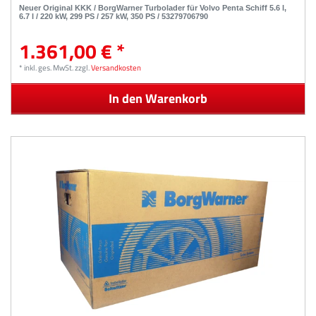
Neuer Original KKK / BorgWarner Turbolader für Volvo Penta Schiff 5.6 l,
6.7 l / 220 kW, 299 PS / 257 kW, 350 PS / 53279706790
1.361,00 € *
*
inkl. ges. MwSt.
zzgl.
Versandkosten
In den Warenkorb