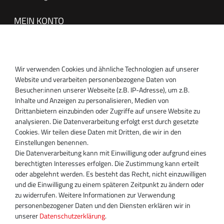
MEIN KONTO
Anmelden
Registrieren
Wir verwenden Cookies und ähnliche Technologien auf unserer
SUPPORT
Website und verarbeiten personenbezogene Daten von
Besucher:innen unserer Webseite (z.B. IP-Adresse), um z.B.
Inhaber:
Inhalte und Anzeigen zu personalisieren, Medien von
Magnos Turbosystems GmbH
Drittanbietern einzubinden oder Zugriffe auf unsere Website zu
Miraustraße 27-29
analysieren. Die Datenverarbeitung erfolgt erst durch gesetzte
D-13509 Berlin
Cookies. Wir teilen diese Daten mit Dritten, die wir in den
+49 30 340 606 740
Einstellungen benennen.
+49 30 340 606 740
Die Datenverarbeitung kann mit Einwilligung oder aufgrund eines
+49 30 340 606 745
berechtigten Interesses erfolgen. Die Zustimmung kann erteilt
info@turboservice24.de
oder abgelehnt werden. Es besteht das Recht, nicht einzuwilligen
und die Einwilligung zu einem späteren Zeitpunkt zu ändern oder
Aktuelle Öffnungszeiten
zu widerrufen. Weitere Informationen zur Verwendung
Mo-Fr: 08:00 Uhr - 18:00 Uhr
personenbezogener Daten und den Diensten erklären wir in
Sa: geschlossen
unserer
Daten­schutz­erklärung
.