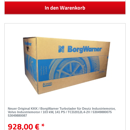
In den Warenkorb
Neuer Original KKK / BorgWarner Turbolader für Deutz Industriemotor,
Volvo Industriemotor / 103 kW, 141 PS / TCD2012L4-2V / 53049880075
53049880087
928,00 € *