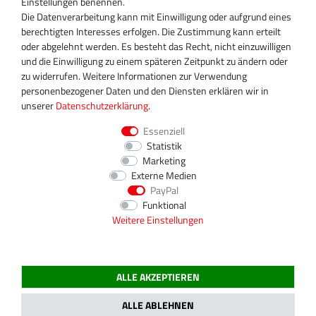
Einstellungen benennen.
+49 30 340 606 740
Die Datenverarbeitung kann mit Einwilligung oder aufgrund eines
+49 30 340 606 745
berechtigten Interesses erfolgen. Die Zustimmung kann erteilt
info@turboservice24.de
oder abgelehnt werden. Es besteht das Recht, nicht einzuwilligen
und die Einwilligung zu einem späteren Zeitpunkt zu ändern oder
Aktuelle Öffnungszeiten
zu widerrufen. Weitere Informationen zur Verwendung
Mo-Fr: 08:00 Uhr - 18:00 Uhr
personenbezogener Daten und den Diensten erklären wir in
Sa: geschlossen
unserer
Daten­schutz­erklärung
.
Essenziell
Statistik
Marketing
Externe Medien
PayPal
Funktional
Weitere Einstellungen
ALLE AKZEPTIEREN
2020 Magnos Turbosystems GmbH | Alle Preise inklusive gesetzlicher MwSt.
ALLE ABLEHNEN