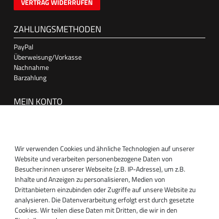
VERTRAG WIDERRUFEN
ZAHLUNGSMETHODEN
PayPal
Überweisung/Vorkasse
Nachnahme
Barzahlung
MEIN KONTO
Anmelden
Registrieren
Wir verwenden Cookies und ähnliche Technologien auf unserer
SUPPORT
Website und verarbeiten personenbezogene Daten von
Besucher:innen unserer Webseite (z.B. IP-Adresse), um z.B.
Inhaber:
Inhalte und Anzeigen zu personalisieren, Medien von
Magnos Turbosystems GmbH
Drittanbietern einzubinden oder Zugriffe auf unsere Website zu
Miraustraße 27-29
analysieren. Die Datenverarbeitung erfolgt erst durch gesetzte
D-13509 Berlin
Cookies. Wir teilen diese Daten mit Dritten, die wir in den
+49 30 340 606 740