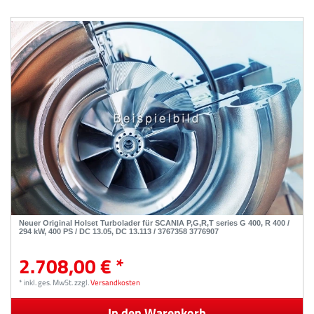
Neuer Original Holset Turbolader für SCANIA P,G,R,T series G 400, R 400 /
294 kW, 400 PS / DC 13.05, DC 13.113 / 3767358 3776907
2.708,00 € *
*
inkl. ges. MwSt.
zzgl.
Versandkosten
In den Warenkorb