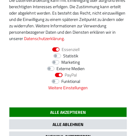
Die Datenverarbeitung kann mit Einwilligung oder aufgrund eines
+49 30 340 606 745
berechtigten Interesses erfolgen. Die Zustimmung kann erteilt
info@turboservice24.de
oder abgelehnt werden. Es besteht das Recht, nicht einzuwilligen
und die Einwilligung zu einem späteren Zeitpunkt zu ändern oder
Aktuelle Öffnungszeiten
zu widerrufen. Weitere Informationen zur Verwendung
Mo-Fr: 08:00 Uhr - 18:00 Uhr
personenbezogener Daten und den Diensten erklären wir in
Sa: geschlossen
unserer
Daten­schutz­erklärung
.
Essenziell
Statistik
Marketing
Externe Medien
PayPal
Funktional
Weitere Einstellungen
ALLE AKZEPTIEREN
2020 Magnos Turbosystems GmbH | Alle Preise inklusive gesetzlicher MwSt.
ALLE ABLEHNEN