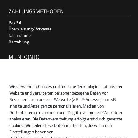
ZAHLUNGSMETHODEN
PayPal
Überweisung/Vorkasse
Nachnahme
Barzahlung
MEIN KONTO
Anmelden
Registrieren
Wir verwenden Cookies und ähnliche Technologien auf unserer
SUPPORT
Website und verarbeiten personenbezogene Daten von
Besucher:innen unserer Webseite (z.B. IP-Adresse), um z.B.
Inhaber:
Inhalte und Anzeigen zu personalisieren, Medien von
Magnos Turbosystems GmbH
Drittanbietern einzubinden oder Zugriffe auf unsere Website zu
Miraustraße 27-29
analysieren. Die Datenverarbeitung erfolgt erst durch gesetzte
D-13509 Berlin
Cookies. Wir teilen diese Daten mit Dritten, die wir in den
+49 30 340 606 740
Einstellungen benennen.
+49 30 340 606 740