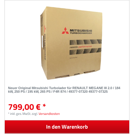
Neuer Original Mitsubishi Turbolader für RENAULT MEGANE III 2.0 / 184
kW, 250 PS / 195 kW, 265 PS / F4R 874 / 49377-07320 49377-07325
799,00 € *
*
inkl. ges. MwSt.
zzgl.
Versandkosten
In den Warenkorb