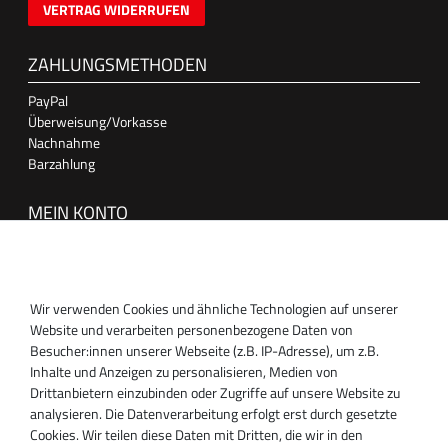
VERTRAG WIDERRUFEN
ZAHLUNGSMETHODEN
PayPal
Überweisung/Vorkasse
Nachnahme
Barzahlung
MEIN KONTO
Anmelden
Registrieren
Wir verwenden Cookies und ähnliche Technologien auf unserer
SUPPORT
Website und verarbeiten personenbezogene Daten von
Besucher:innen unserer Webseite (z.B. IP-Adresse), um z.B.
Inhaber:
Inhalte und Anzeigen zu personalisieren, Medien von
Magnos Turbosystems GmbH
Drittanbietern einzubinden oder Zugriffe auf unsere Website zu
Miraustraße 27-29
analysieren. Die Datenverarbeitung erfolgt erst durch gesetzte
D-13509 Berlin
Cookies. Wir teilen diese Daten mit Dritten, die wir in den