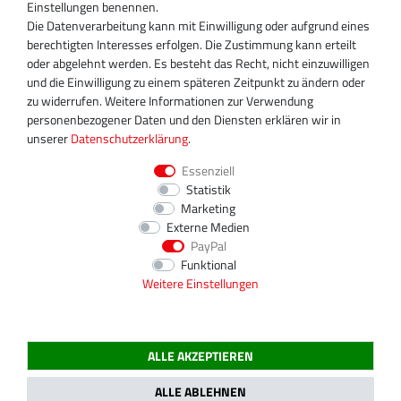
+49 30 340 606 740
Einstellungen benennen.
+49 30 340 606 740
Die Datenverarbeitung kann mit Einwilligung oder aufgrund eines
+49 30 340 606 745
berechtigten Interesses erfolgen. Die Zustimmung kann erteilt
info@turboservice24.de
oder abgelehnt werden. Es besteht das Recht, nicht einzuwilligen
und die Einwilligung zu einem späteren Zeitpunkt zu ändern oder
Aktuelle Öffnungszeiten
zu widerrufen. Weitere Informationen zur Verwendung
Mo-Fr: 08:00 Uhr - 18:00 Uhr
personenbezogener Daten und den Diensten erklären wir in
Sa: geschlossen
unserer
Daten­schutz­erklärung
.
Essenziell
Statistik
Marketing
Externe Medien
PayPal
Funktional
Weitere Einstellungen
ALLE AKZEPTIEREN
2020 Magnos Turbosystems GmbH | Alle Preise inklusive gesetzlicher MwSt.
ALLE ABLEHNEN