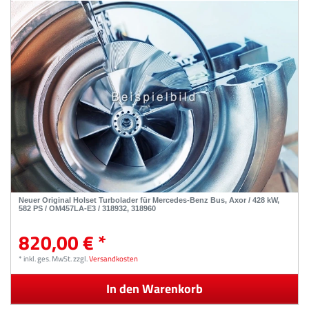
Neuer Original Holset Turbolader für Mercedes-Benz Bus, Axor / 428 kW,
582 PS / OM457LA-E3 / 318932, 318960
820,00 € *
*
inkl. ges. MwSt.
zzgl.
Versandkosten
In den Warenkorb