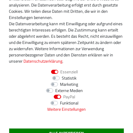
Miraustraße 27-29
analysieren. Die Datenverarbeitung erfolgt erst durch gesetzte
D-13509 Berlin
Cookies. Wir teilen diese Daten mit Dritten, die wir in den
+49 30 340 606 740
Einstellungen benennen.
+49 30 340 606 740
Die Datenverarbeitung kann mit Einwilligung oder aufgrund eines
+49 30 340 606 745
berechtigten Interesses erfolgen. Die Zustimmung kann erteilt
info@turboservice24.de
oder abgelehnt werden. Es besteht das Recht, nicht einzuwilligen
und die Einwilligung zu einem späteren Zeitpunkt zu ändern oder
Aktuelle Öffnungszeiten
zu widerrufen. Weitere Informationen zur Verwendung
Mo-Fr: 08:00 Uhr - 18:00 Uhr
personenbezogener Daten und den Diensten erklären wir in
Sa: geschlossen
unserer
Daten­schutz­erklärung
.
Essenziell
Statistik
Marketing
Externe Medien
PayPal
Funktional
Weitere Einstellungen