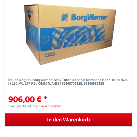
Neuer Original BorgWarner- KKK Turbolader für Mercedes Benz Truck 4.25
l / 130 kW, 177 PS / OM904LA-E3 / 53169707128, 53169887128
906,00 € *
*
inkl. ges. MwSt.
zzgl.
Versandkosten
In den Warenkorb