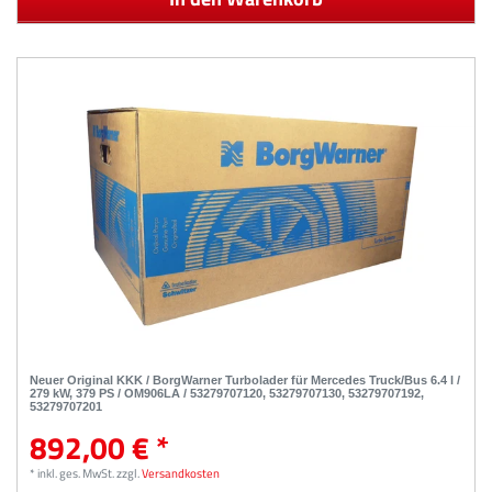
Neuer Original KKK / BorgWarner Turbolader für Mercedes Truck/Bus 6.4 l /
279 kW, 379 PS / OM906LA / 53279707120, 53279707130, 53279707192,
53279707201
892,00 € *
*
inkl. ges. MwSt.
zzgl.
Versandkosten