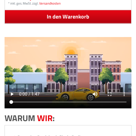
*
inkl. ges. MwSt.
zzgl.
Versandkosten
In den Warenkorb
WARUM
WIR
: