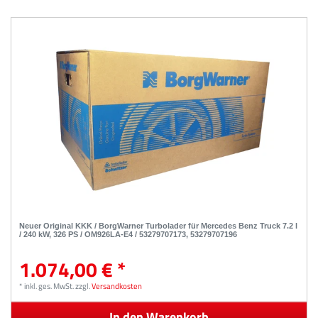
Neuer Original KKK / BorgWarner Turbolader für Mercedes Benz Truck 7.2 l
/ 240 kW, 326 PS / OM926LA-E4 / 53279707173, 53279707196
1.074,00 € *
*
inkl. ges. MwSt.
zzgl.
Versandkosten
In den Warenkorb