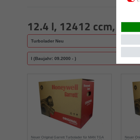
12.4 l, 12412 ccm, 353
Neuer Original Garrett Turbolader für MAN TGA
Neuer Ori