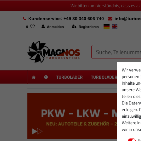
Wir bitten um Verständnis, dass es a
Kundenservice: +49 30 340 606 740
info@turbos
0
Anmelden
Registrieren
Wir verwe
personenb
TURBOLADER
TURBOLADER NEU
PA
Inhalte un
unsere Web
teilen die
Die Datenv
erfolgen. 
einzuwilli
Weitere I
wir in uns
E