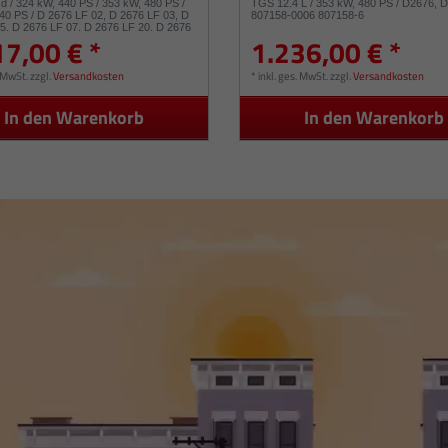
d / 324 kW, 440 PS / 353 kW, 480 PS /
TGS 12.4 L / 353 kW, 480 PS / D2676, D
40 PS / D 2676 LF 02, D 2676 LF 03, D
807158-0006 807158-6
5, D 2676 LF 07, D 2676 LF 20, D 2676
17,00 € *
1.236,00 € *
02718-0004 802718-4
. MwSt.
zzgl.
Versandkosten
*
inkl. ges. MwSt.
zzgl.
Versandkosten
In den Warenkorb
In den Warenkorb