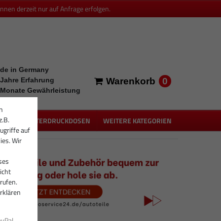
en derzeit nur auf Anfrage erfolgen.
de in Germany
0
 Jahre Erfahrung
Warenkorb
 Monate Gewährleistung
n
z.B.
PEN
UNTERDRUCKDOSEN
WEITERE KATEGORIEN
ugriffe auf
ies. Wir
ses
icht
rufen.
rklären
ayPal