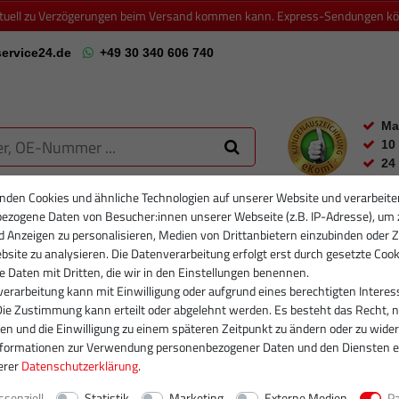
ktuell zu Verzögerungen beim Versand kommen kann. Express-Sendungen könn
ervice24.de
+49 30 340 606 740
Ma
10
24
nden Cookies und ähnliche Technologien auf unserer Website und verarbeite
ezogene Daten von Besucher:innen unserer Webseite (z.B. IP-Adresse), um 
RTIKELFILTER
PARTIKELFILTER NEU
INJEKTOREN
RUMPFGRUP
d Anzeigen zu personalisieren, Medien von Drittanbietern einzubinden oder Z
site zu analysieren. Die Datenverarbeitung erfolgt erst durch gesetzte Cook
se Daten mit Dritten, die wir in den Einstellungen benennen.
erarbeitung kann mit Einwilligung oder aufgrund eines berechtigten Interes
Die Zustimmung kann erteilt oder abgelehnt werden. Es besteht das Recht, n
gen und die Einwilligung zu einem späteren Zeitpunkt zu ändern oder zu wider
nformationen zur Verwendung personenbezogener Daten und den Diensten e
erer
Daten­schutz­erklärung
.
ssenziell
Statistik
Marketing
Externe Medien
P