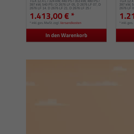
TGX 12.4 L / 324 kW, 440 PS / 353 kW, 480 PS /
TGX 12.4 
397 kW, 540 PS / D 2676 LF 05, D 2676 LF 07, D
397 kW, 5
2676 LF 14, D 2676 LF 21, D 2676 LF 25 /
2676 LF 0
1.413,00 € *
1.2
836474-0004 836474-10
LF 25 / 8
*
inkl. ges. MwSt.
zzgl.
Versandkosten
*
inkl. ges
In den Warenkorb