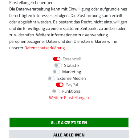
+49 30 340 606 740
Einstellungen benennen.
+49 30 340 606 740
Die Datenverarbeitung kann mit Einwilligung oder aufgrund eines
+49 30 340 606 745
berechtigten Interesses erfolgen. Die Zustimmung kann erteilt
info@turboservice24.de
oder abgelehnt werden. Es besteht das Recht, nicht einzuwilligen
und die Einwilligung zu einem späteren Zeitpunkt zu ändern oder
Aktuelle Öffnungszeiten
zu widerrufen. Weitere Informationen zur Verwendung
Mo-Fr: 08:00 Uhr - 18:00 Uhr
personenbezogener Daten und den Diensten erklären wir in
Sa: geschlossen
unserer
Daten­schutz­erklärung
.
Essenziell
Statistik
Marketing
Externe Medien
PayPal
Funktional
Weitere Einstellungen
ALLE AKZEPTIEREN
2020 Magnos Turbosystems GmbH | Alle Preise inklusive gesetzlicher MwSt.
ALLE ABLEHNEN