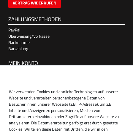
VERTRAG WIDERRUFEN
ZAHLUNGSMETHODEN
PayPal
Überweisung/Vorkasse
Nachnahme
Barzahlung
MEIN KONTO
Anmelden
Registrieren
Wir verwenden Cookies und ähnliche Technologien auf unserer
SUPPORT
Website und verarbeiten personenbezogene Daten von
Besucher:innen unserer Webseite (z.B. IP-Adresse), um z.B.
Inhaber:
Inhalte und Anzeigen zu personalisieren, Medien von
Magnos Turbosystems GmbH
Drittanbietern einzubinden oder Zugriffe auf unsere Website zu
Miraustraße 27-29
analysieren. Die Datenverarbeitung erfolgt erst durch gesetzte
D-13509 Berlin
Cookies. Wir teilen diese Daten mit Dritten, die wir in den