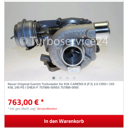
Neuer Original Garrett Turbolader für KIA CARENS II (FJ) 2.0 CRDi / 103
KW, 140 PS / D4EA-F 757886-5005S 757886-0005
763,00 € *
*
inkl. ges. MwSt.
zzgl.
Versandkosten
In den Warenkorb