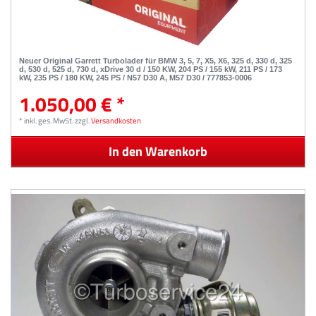
Neuer Original Garrett Turbolader für BMW 3, 5, 7, X5, X6, 325 d, 330 d, 325
d, 530 d, 525 d, 730 d, xDrive 30 d / 150 KW, 204 PS / 155 kW, 211 PS / 173
kW, 235 PS / 180 KW, 245 PS / N57 D30 A, M57 D30 / 777853-0006
1.050,00 € *
*
inkl. ges. MwSt.
zzgl.
Versandkosten
In den Warenkorb