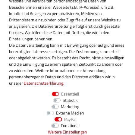
Website und verarbeiten personenbezogene Daten von
Besucher:innen unserer Webseite (z.B. IP-Adresse), um z.B.
Inhaber:
Inhalte und Anzeigen zu personalisieren, Medien von
Magnos Turbosystems GmbH
Drittanbietern einzubinden oder Zugriffe auf unsere Website zu
Miraustraße 27-29
analysieren. Die Datenverarbeitung erfolgt erst durch gesetzte
D-13509 Berlin
Cookies. Wir teilen diese Daten mit Dritten, die wir in den
+49 30 340 606 740
Einstellungen benennen.
+49 30 340 606 740
Die Datenverarbeitung kann mit Einwilligung oder aufgrund eines
+49 30 340 606 745
berechtigten Interesses erfolgen. Die Zustimmung kann erteilt
info@turboservice24.de
oder abgelehnt werden. Es besteht das Recht, nicht einzuwilligen
und die Einwilligung zu einem späteren Zeitpunkt zu ändern oder
Aktuelle Öffnungszeiten
zu widerrufen. Weitere Informationen zur Verwendung
Mo-Fr: 08:00 Uhr - 18:00 Uhr
personenbezogener Daten und den Diensten erklären wir in
Sa: geschlossen
unserer
Daten­schutz­erklärung
.
Essenziell
Statistik
Marketing
Externe Medien
PayPal
Funktional
Weitere Einstellungen