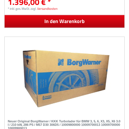
1.396,00 € *
*
inkl. ges. MwSt.
zzgl.
Versandkosten
In den Warenkorb
Neuer Original BorgWarner / KKK Turbolader für BMW 3, 5, 6, X3, X5, X6 3.0
l / 210 kW, 286 PS / M57 D30 306D5 / 10009800000 10009700013 10009700000
10009900013