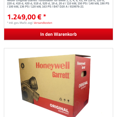
Neuer Original Garrett Turbolader für BMW 1, 2, 4, 5, X3, X4 118 d, 120 d,
220 d, 418 d, 420 d, 518 d, 520 d, 18 d, 20 d / 110 kW, 150 PS / 140 kW, 190 PS
/ 100 kW, 136 PS / 120 kW, 163 PS / B47 D20 A / 819976-21
1.249,00 € *
*
inkl. ges. MwSt.
zzgl.
Versandkosten
In den Warenkorb