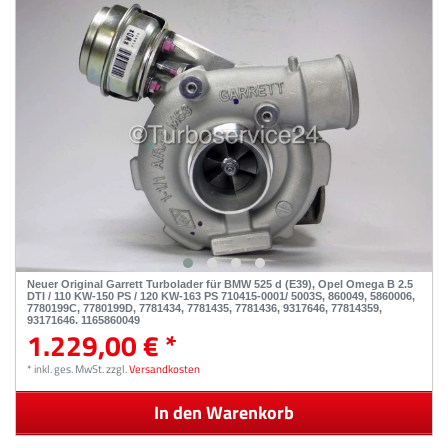
Neuer Original Garrett Turbolader für BMW 525 d (E39), Opel Omega B 2.5
DTI / 110 KW-150 PS / 120 KW-163 PS 710415-0001/ 5003S, 860049, 5860006,
7780199C, 7780199D, 7781434, 7781435, 7781436, 9317646, 77814359,
93171646, 1165860049
1.229,00 € *
*
inkl. ges. MwSt.
zzgl.
Versandkosten
In den Warenkorb