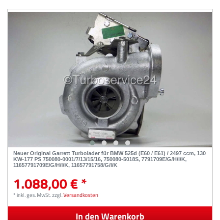
Neuer Original Garrett Turbolader für BMW 525d (E60 / E61) / 2497 ccm, 130
KW-177 PS 750080-0001/7/13/15/16, 750080-5018S, 7791709E/G/H/I/K,
11657791709E/G/H/I/K, 11657791758/G/I/K
1.088,00 € *
*
inkl. ges. MwSt.
zzgl.
Versandkosten
In den Warenkorb