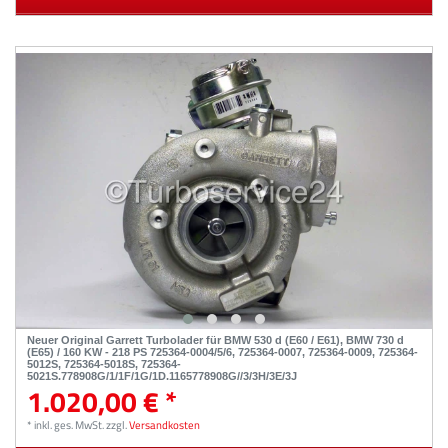
Neuer Original Garrett Turbolader für BMW 530 d (E60 / E61), BMW 730 d
(E65) / 160 KW - 218 PS 725364-0004/5/6, 725364-0007, 725364-0009, 725364-
5012S, 725364-5018S, 725364-
5021S,778908G/1/1F/1G/1D,1165778908G//3/3H/3E/3J
1.020,00 € *
*
inkl. ges. MwSt.
zzgl.
Versandkosten