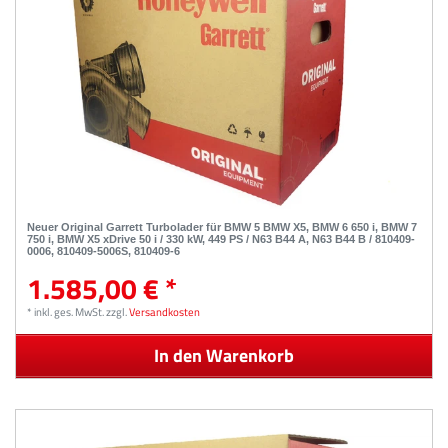
Neuer Original Garrett Turbolader für BMW 5 BMW X5, BMW 6 650 i, BMW 7
750 i, BMW X5 xDrive 50 i / 330 kW, 449 PS / N63 B44 A, N63 B44 B / 810409-
0006, 810409-5006S, 810409-6
1.585,00 € *
*
inkl. ges. MwSt.
zzgl.
Versandkosten
In den Warenkorb