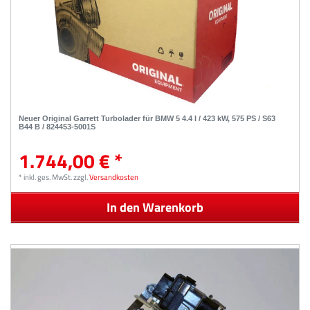
Neuer Original Garrett Turbolader für BMW 5 4.4 l / 423 kW, 575 PS / S63
B44 B / 824453-5001S
1.744,00 € *
*
inkl. ges. MwSt.
zzgl.
Versandkosten
In den Warenkorb