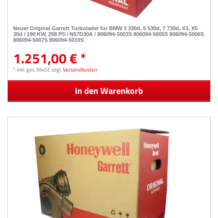
Neuer Original Garrett Turbolader für BMW 3 330d, 5 530d, 7 730d, X3, X5
30d / 190 KW, 258 PS / N57D30A / 806094-5003S 806094-5005S 806094-5006S
806094-5007S 806094-5010S​
1.251,00 € *
*
inkl. ges. MwSt.
zzgl.
Versandkosten
In den Warenkorb