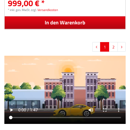
999,00 € *
*
inkl. ges. MwSt.
zzgl.
Versandkosten
In den Warenkorb
1
2