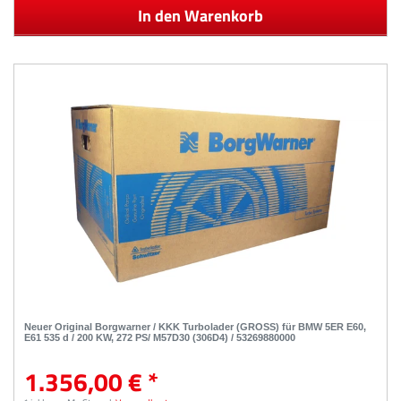
In den Warenkorb
Neuer Original Borgwarner / KKK Turbolader (GROSS) für BMW 5ER E60,
E61 535 d / 200 KW, 272 PS/ M57D30 (306D4) / 53269880000
1.356,00 € *