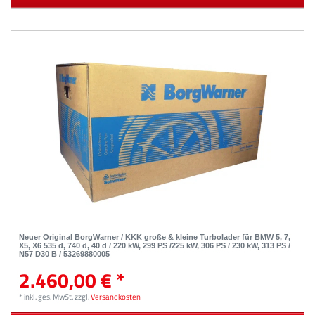
Neuer Original BorgWarner / KKK große & kleine Turbolader für BMW 5, 7,
X5, X6 535 d, 740 d, 40 d / 220 kW, 299 PS /225 kW, 306 PS / 230 kW, 313 PS /
N57 D30 B / 53269880005
2.460,00 € *
*
inkl. ges. MwSt.
zzgl.
Versandkosten