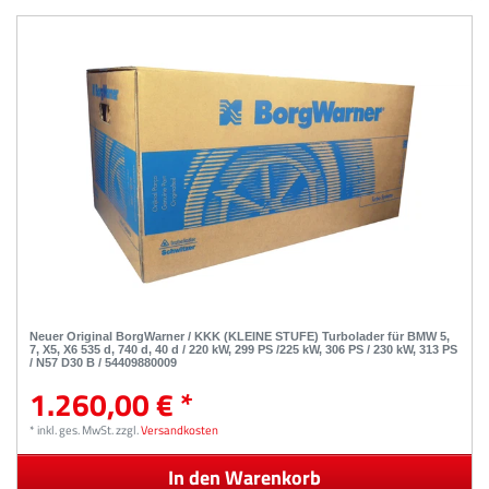
Neuer Original BorgWarner / KKK (KLEINE STUFE) Turbolader für BMW 5,
7, X5, X6 535 d, 740 d, 40 d / 220 kW, 299 PS /225 kW, 306 PS / 230 kW, 313 PS
/ N57 D30 B / 54409880009
1.260,00 € *
*
inkl. ges. MwSt.
zzgl.
Versandkosten
In den Warenkorb