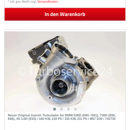
*
inkl. ges. MwSt.
zzgl.
Versandkosten
In den Warenkorb
Neuer Original Garrett Turbolader für BMW 530D (E60 / E61), 730D (E65,
E66), X5 3.0D (E53) / 160 KW, 218 PS / 155 KW, 211 PS / M57 D30 / 742730