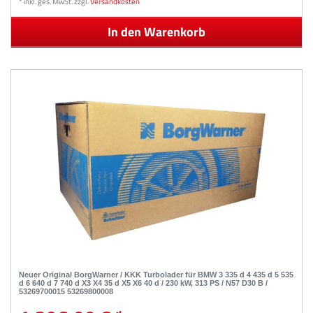
*
inkl. ges. MwSt.
zzgl.
Versandkosten
In den Warenkorb
Neuer Original BorgWarner / KKK Turbolader für BMW 3 335 d 4 435 d 5 535
d 6 640 d 7 740 d X3 X4 35 d X5 X6 40 d / 230 kW, 313 PS / N57 D30 B /
53269700015 53269800008