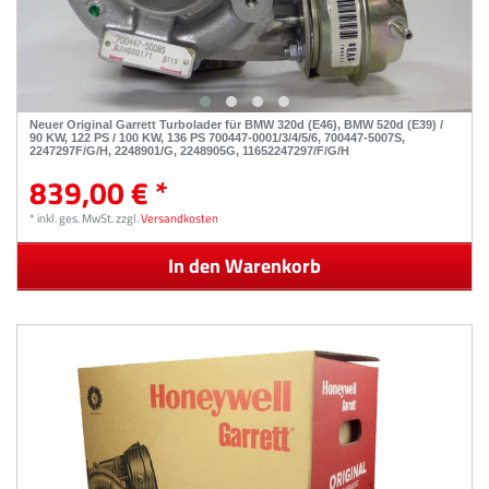
Neuer Original Garrett Turbolader für BMW 320d (E46), BMW 520d (E39) /
90 KW, 122 PS / 100 KW, 136 PS 700447-0001/3/4/5/6, 700447-5007S,
2247297F/G/H, 2248901/G, 2248905G, 11652247297/F/G/H
839,00 € *
*
inkl. ges. MwSt.
zzgl.
Versandkosten
In den Warenkorb