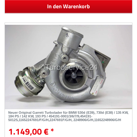
In den Warenkorb
Neuer Original Garrett Turbolader für BMW 530d (E39), 730d (E38) / 135 KW,
184 PS / 142 KW, 193 PS / 454191-0001/3/6/7/9,454191-
5012S,11652247691/F/G/H,2247691F/G/H, 2248906/G/H,11652248906/G/H
1.149,00 € *