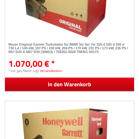
Neuer Original Garrett Turbolader für BMW 3er 5er 7er 325 d 525 d 530 d
730 Ld / 145 kW, 197 PS / 150 kW, 204 PS / 170 kW, 231 PS / 173 kW, 235 PS /
N57 D30 A M57 D30 (306D3) / 758351-0020 758351-5017S
1.070,00 € *
*
inkl. ges. MwSt.
zzgl.
Versandkosten
In den Warenkorb