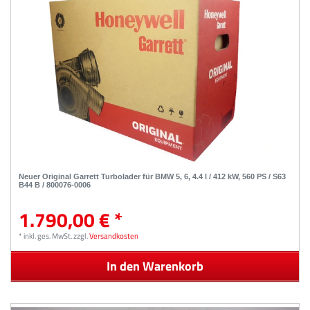
Neuer Original Garrett Turbolader für BMW 5, 6, 4.4 l / 412 kW, 560 PS / S63
B44 B / 800076-0006
1.790,00 € *
*
inkl. ges. MwSt.
zzgl.
Versandkosten
In den Warenkorb