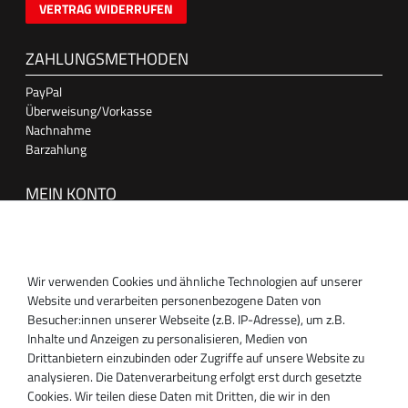
VERTRAG WIDERRUFEN
ZAHLUNGSMETHODEN
PayPal
Überweisung/Vorkasse
Nachnahme
Barzahlung
MEIN KONTO
Anmelden
Registrieren
Wir verwenden Cookies und ähnliche Technologien auf unserer
SUPPORT
Website und verarbeiten personenbezogene Daten von
Besucher:innen unserer Webseite (z.B. IP-Adresse), um z.B.
Inhaber:
Inhalte und Anzeigen zu personalisieren, Medien von
Magnos Turbosystems GmbH
Drittanbietern einzubinden oder Zugriffe auf unsere Website zu
Miraustraße 27-29
analysieren. Die Datenverarbeitung erfolgt erst durch gesetzte
D-13509 Berlin
Cookies. Wir teilen diese Daten mit Dritten, die wir in den