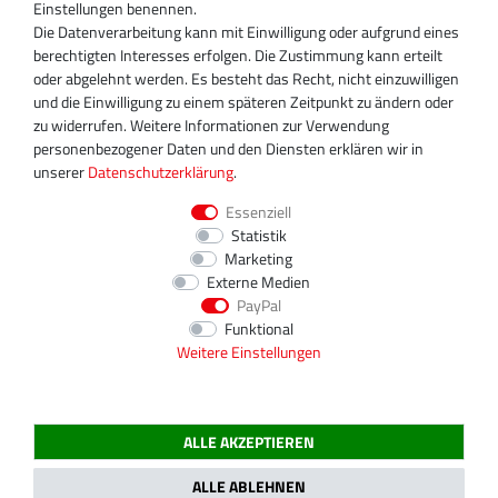
+49 30 340 606 740
Einstellungen benennen.
+49 30 340 606 740
Die Datenverarbeitung kann mit Einwilligung oder aufgrund eines
+49 30 340 606 745
berechtigten Interesses erfolgen. Die Zustimmung kann erteilt
info@turboservice24.de
oder abgelehnt werden. Es besteht das Recht, nicht einzuwilligen
und die Einwilligung zu einem späteren Zeitpunkt zu ändern oder
Aktuelle Öffnungszeiten
zu widerrufen. Weitere Informationen zur Verwendung
Mo-Fr: 08:00 Uhr - 18:00 Uhr
personenbezogener Daten und den Diensten erklären wir in
Sa: geschlossen
unserer
Daten­schutz­erklärung
.
Essenziell
Statistik
Marketing
Externe Medien
PayPal
Funktional
Weitere Einstellungen
ALLE AKZEPTIEREN
2020 Magnos Turbosystems GmbH | Alle Preise inklusive gesetzlicher MwSt.
ALLE ABLEHNEN