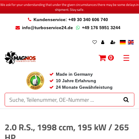
We ask for your understanding that under the given circumstances there may be some delays in
shipment. Stay safe.
Kundenservice: +49 30 340 606 740
info@turboservice24.de
+49 176 5951 3244
☰
0
Made in Germany
10 Jahre Erfahrung
24 Monate Gewährleistung
2.0 R.S., 1998 ccm, 195 kW / 265
HP