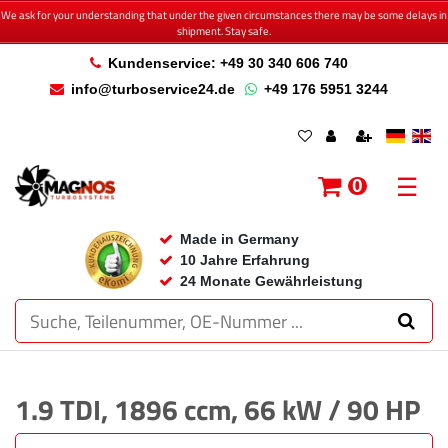
We ask for your understanding that under the given circumstances there may be some delays in
shipment. Stay safe.
Kundenservice: +49 30 340 606 740
info@turboservice24.de
+49 176 5951 3244
☰
0
Made in Germany
10 Jahre Erfahrung
24 Monate Gewährleistung
1.9 TDI, 1896 ccm, 66 kW / 90 HP