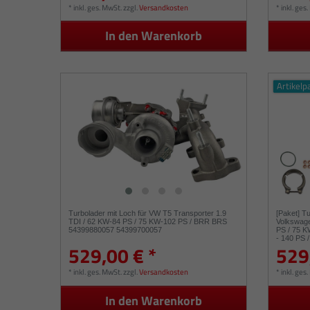
*
inkl. ges. MwSt.
zzgl.
Versandkosten
*
inkl. ges
In den Warenkorb
Artikelp
Turbolader mit Loch für VW T5 Transporter 1.9
[Paket] T
TDI / 62 KW-84 PS / 75 KW-102 PS / BRR BRS
Volkswage
54399880057 54399700057
PS / 75 K
- 140 PS 
529,00 € *
529
03L2530
*
inkl. ges. MwSt.
zzgl.
Versandkosten
*
inkl. ges
In den Warenkorb