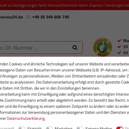
ktuell zu Verzögerungen beim Versand kommen kann. Express-Sendungen könn
ervice24.de
+49 30 340 606 740
Ma
10
24
nden Cookies und ähnliche Technologien auf unserer Website und verarbeite
ezogene Daten von Besucher:innen unserer Webseite (z.B. IP-Adresse), um 
RTIKELFILTER
PARTIKELFILTER NEU
INJEKTOREN
RUMPFGRUP
d Anzeigen zu personalisieren, Medien von Drittanbietern einzubinden oder Z
site zu analysieren. Die Datenverarbeitung erfolgt erst durch gesetzte Cook
se Daten mit Dritten, die wir in den Einstellungen benennen.
erarbeitung kann mit Einwilligung oder aufgrund eines berechtigten Interes
Die Zustimmung kann erteilt oder abgelehnt werden. Es besteht das Recht, n
gen und die Einwilligung zu einem späteren Zeitpunkt zu ändern oder zu wider
nformationen zur Verwendung personenbezogener Daten und den Diensten e
erer
Daten­schutz­erklärung
.
ssenziell
Statistik
Marketing
Externe Medien
P