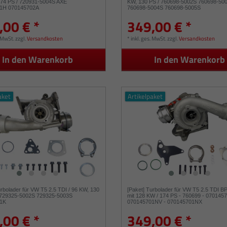
174 PS / 720931-5004S AXE
KW, 130 PS / 760698-5002S 760698-50
1H 070145702A
760698-5004S 760698-5005S
,00 € *
349,00 € *
. MwSt.
zzgl.
Versandkosten
*
inkl. ges. MwSt.
zzgl.
Versandkosten
In den Warenkorb
In den Warenkorb
aket
Artikelpaket
urbolader für VW T5 2.5 TDI / 96 KW, 130
[Paket] Turbolader für VW T5 2.5 TDI B
 729325-5002S 729325-5003S
mit 128 KW / 174 PS - 760699 - 070145
1K
070145701NV - 070145701NX
,00 € *
349,00 € *