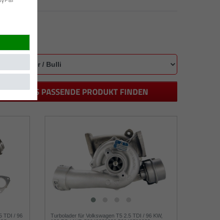
DAS PASSENDE PRODUKT FINDEN
5 TDI / 96
Turbolader für Volkswagen T5 2.5 TDI / 96 KW,