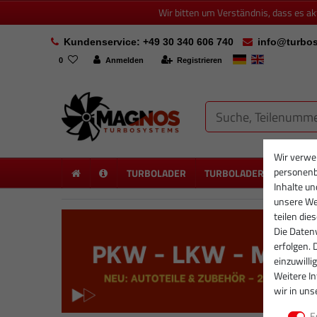
Wir bitten um Verständnis, dass es a
Kundenservice: +49 30 340 606 740
info@turbos
0
Anmelden
Registrieren
Wir verwe
personenb
TURBOLADER
TURBOLADER NEU
PA
Inhalte un
unsere Web
teilen die
Die Datenv
erfolgen. 
einzuwilli
Weitere I
wir in uns
E