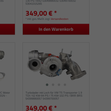
03S
130 PS / AXD 53049880032 53049700032
53041015265
349,00 € *
*
inkl. ges. MwSt.
zzgl.
Versandkosten
In den Warenkorb
PC Motor
Turbolader mit Loch für VW T5 Transporter 1.9
701N -
TDI / 62 KW-84 PS / 75 KW-102 PS / BRR BRS
54399880057 54399700057
349,00 € *