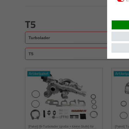
T5
Artikelpaket
Artikelp
[Paket] Bi-Turbolader (große + kleine Stufe) für
[Paket] T