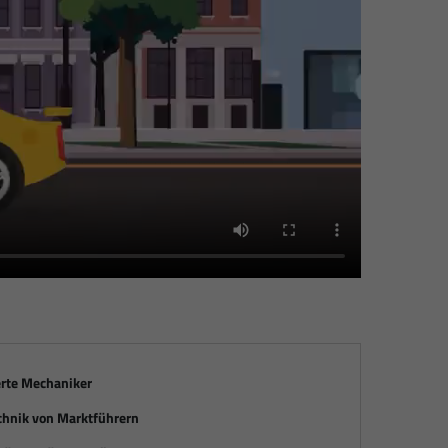
erte Mechaniker
chnik von Marktführern