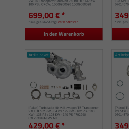
VW T5 Transporter Multivan 2.0 BiTDI / 132 KW -
128 KW, 
180 PS / CFCA / 10009930098 10009880098
07014570
699,00 € *
349
*
inkl. ges. MwSt.
zzgl.
Versandkosten
*
inkl. ges
In den Warenkorb
Artikelpaket
Artikelp
[Paket] Turbolader für Volkswagen T5 Transporter
[Paket] T
2.0 TDI / 62 KW - 84 PS / 75 KW - 102 PS / 100
PS / AXD
KW - 136 PS / 103 KW - 140 PS / 792290
07014570
03L253016M MV MX
429,00 € *
349