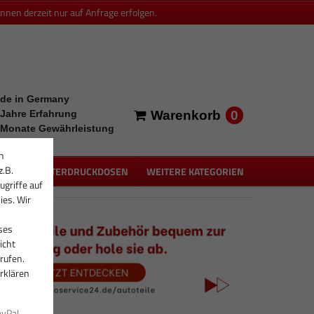
en derzeit nur auf Anfrage erfolgen.
de in Germany
0
 Jahre Erfahrung
Warenkorb
 Monate Gewährleistung
n
z.B.
PEN
UNTERDRUCKDOSEN
WEITERE KATEGORIEN
ugriffe auf
ies. Wir
ses
icht
rufen.
rklären
ayPal