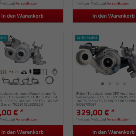
. MwSt.
zzgl.
Versandkosten
*
inkl. ges. MwSt.
zzgl.
Versandkosten
In den Warenkorb
In den Warenkorb
aket
Artikelpaket
urbolader mit neuem Abgaskrümmer für
[Paket] Turbolader ohne DPF Anschluss 
n T5 Transporter 2.0 TDI / 62 KW - 84
Volkswagen T5 1.9 TDI / 63 KW-85 PS /
W - 102 PS / 100 KW - 136 PS / 103 KW
105 PS / AXB AXC 54399700058 54399
/ Garrett 792290 03L253016M
54399700097
,00 € *
329,00 € *
16MV 03L253016MX
. MwSt.
zzgl.
Versandkosten
*
inkl. ges. MwSt.
zzgl.
Versandkosten
In den Warenkorb
In den Warenkorb